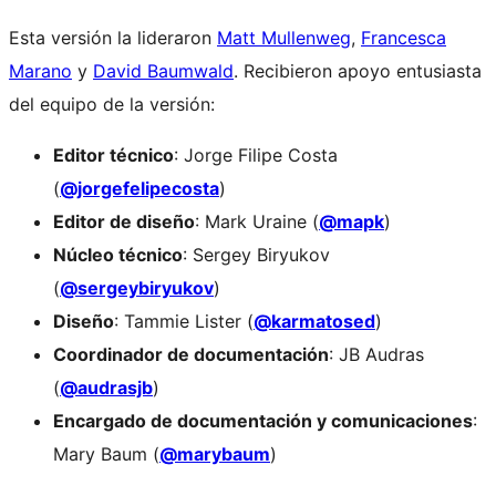
Esta versión la lideraron
Matt Mullenweg
,
Francesca
Marano
y
David Baumwald
. Recibieron apoyo entusiasta
del equipo de la versión:
Editor técnico
: Jorge Filipe Costa
(
@jorgefelipecosta
)
Editor de diseño
: Mark Uraine (
@mapk
)
Núcleo técnico
: Sergey Biryukov
(
@sergeybiryukov
)
Diseño
: Tammie Lister (
@karmatosed
)
Coordinador de documentación
: JB Audras
(
@audrasjb
)
Encargado de documentación y comunicaciones
:
Mary Baum (
@marybaum
)