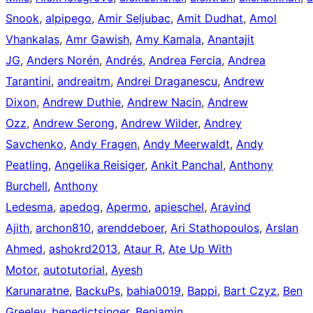
Snook
,
alpipego
,
Amir Seljubac
,
Amit Dudhat
,
Amol
Vhankalas
,
Amr Gawish
,
Amy Kamala
,
Anantajit
JG
,
Anders Norén
,
Andrés
,
Andrea Fercia
,
Andrea
Tarantini
,
andreaitm
,
Andrei Draganescu
,
Andrew
Dixon
,
Andrew Duthie
,
Andrew Nacin
,
Andrew
Ozz
,
Andrew Serong
,
Andrew Wilder
,
Andrey
Savchenko
,
Andy Fragen
,
Andy Meerwaldt
,
Andy
Peatling
,
Angelika Reisiger
,
Ankit Panchal
,
Anthony
Burchell
,
Anthony
Ledesma
,
apedog
,
Apermo
,
apieschel
,
Aravind
Ajith
,
archon810
,
arenddeboer
,
Ari Stathopoulos
,
Arslan
Ahmed
,
ashokrd2013
,
Ataur R
,
Ate Up With
Motor
,
autotutorial
,
Ayesh
Karunaratne
,
BackuPs
,
bahia0019
,
Bappi
,
Bart Czyz
,
Ben
Greeley
,
benedictsinger
,
Benjamin