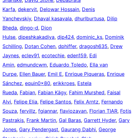
Shanske
,
David Stone
,
Debabrata
Karfa
,
dekervit
,
Delowar Hossain
,
Denis
Yanchevskiy
,
Dhaval kasavala
,
dhurlburtusa
,
Dilip
Bheda
,
dingo-d
,
Dion
Hulse
,
dipeshkakadiya
,
djp424
,
dominic_ks
,
Dominik
Schilling
,
Dotan Cohen
,
dphiffer
,
dragosh635
,
Drew
Jaynes
,
eclev91
,
ecotechie
,
eden159
,
Edi
Amin
,
edmundcwm
,
Eduardo Toledo
,
Ella van
Durpe
,
Ellen Bauer
,
Emil E
,
Enrique Piqueras
,
Enrique
Sánchez
,
equin0x80
,
erikkroes
,
Estela
Rueda
,
Fabian
,
Fabian Kägy
,
Fahim Murshed
,
Faisal
Alvi
,
Felipe Elia
,
Felipe Santos
,
Felix Arntz
,
Fernando
Souza
,
fervillz
,
fgiannar
,
flaviozavan
,
Florian TIAR
,
Fotis
Pastrakis
,
Frank Martin
,
Gal Baras
,
Garrett Hyder
,
Gary
Jones
,
Gary Pendergast
,
Gaurang Dabhi
,
George