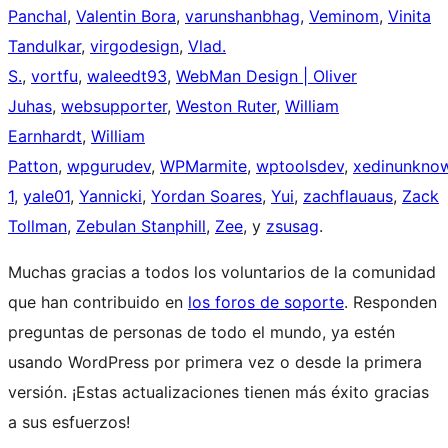
Panchal
,
Valentin Bora
,
varunshanbhag
,
Veminom
,
Vinita
Tandulkar
,
virgodesign
,
Vlad.
S.
,
vortfu
,
waleedt93
,
WebMan Design | Oliver
Juhas
,
websupporter
,
Weston Ruter
,
William
Earnhardt
,
William
Patton
,
wpgurudev
,
WPMarmite
,
wptoolsdev
,
xedinunkno
1
,
yale01
,
Yannicki
,
Yordan Soares
,
Yui
,
zachflauaus
,
Zack
Tollman
,
Zebulan Stanphill
,
Zee
, y
zsusag
.
Muchas gracias a todos los voluntarios de la comunidad
que han contribuido en
los foros de soporte
. Responden
preguntas de personas de todo el mundo, ya estén
usando WordPress por primera vez o desde la primera
versión. ¡Estas actualizaciones tienen más éxito gracias
a sus esfuerzos!