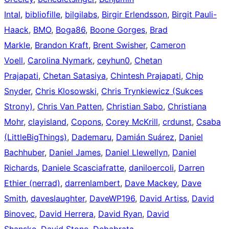
Intal
,
bibliofille
,
bilgilabs
,
Birgir Erlendsson
,
Birgit Pauli-
Haack
,
BMO
,
Boga86
,
Boone Gorges
,
Brad
Markle
,
Brandon Kraft
,
Brent Swisher
,
Cameron
Voell
,
Carolina Nymark
,
ceyhun0
,
Chetan
Prajapati
,
Chetan Satasiya
,
Chintesh Prajapati
,
Chip
Snyder
,
Chris Klosowski
,
Chris Trynkiewicz (Sukces
Strony)
,
Chris Van Patten
,
Christian Sabo
,
Christiana
Mohr
,
clayisland
,
Copons
,
Corey McKrill
,
crdunst
,
Csaba
(LittleBigThings)
,
Dademaru
,
Damián Suárez
,
Daniel
Bachhuber
,
Daniel James
,
Daniel Llewellyn
,
Daniel
Richards
,
Daniele Scasciafratte
,
daniloercoli
,
Darren
Ethier (nerrad)
,
darrenlambert
,
Dave Mackey
,
Dave
Smith
,
daveslaughter
,
DaveWP196
,
David Artiss
,
David
Binovec
,
David Herrera
,
David Ryan
,
David