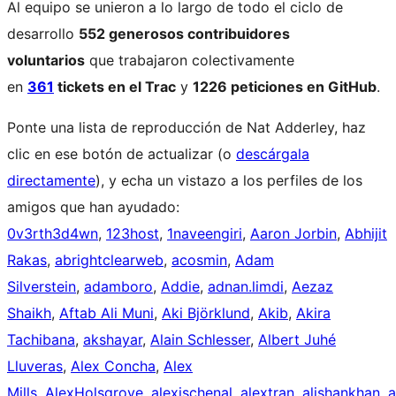
Al equipo se unieron a lo largo de todo el ciclo de
desarrollo
552 generosos contribuidores
voluntarios
que trabajaron colectivamente
en
361
tickets en el Trac
y
1226 peticiones en GitHub
.
Ponte una lista de reproducción de Nat Adderley, haz
clic en ese botón de actualizar (o
descárgala
directamente
), y echa un vistazo a los perfiles de los
amigos que han ayudado:
0v3rth3d4wn
,
123host
,
1naveengiri
,
Aaron Jorbin
,
Abhijit
Rakas
,
abrightclearweb
,
acosmin
,
Adam
Silverstein
,
adamboro
,
Addie
,
adnan.limdi
,
Aezaz
Shaikh
,
Aftab Ali Muni
,
Aki Björklund
,
Akib
,
Akira
Tachibana
,
akshayar
,
Alain Schlesser
,
Albert Juhé
Lluveras
,
Alex Concha
,
Alex
Mills
,
AlexHolsgrove
,
alexischenal
,
alextran
,
alishankhan
,
a