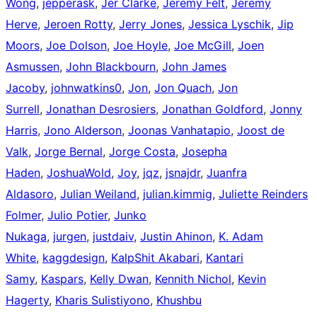
Wong
,
jepperask
,
Jer Clarke
,
Jeremy Felt
,
Jeremy
Herve
,
Jeroen Rotty
,
Jerry Jones
,
Jessica Lyschik
,
Jip
Moors
,
Joe Dolson
,
Joe Hoyle
,
Joe McGill
,
Joen
Asmussen
,
John Blackbourn
,
John James
Jacoby
,
johnwatkins0
,
Jon
,
Jon Quach
,
Jon
Surrell
,
Jonathan Desrosiers
,
Jonathan Goldford
,
Jonny
Harris
,
Jono Alderson
,
Joonas Vanhatapio
,
Joost de
Valk
,
Jorge Bernal
,
Jorge Costa
,
Josepha
Haden
,
JoshuaWold
,
Joy
,
jqz
,
jsnajdr
,
Juanfra
Aldasoro
,
Julian Weiland
,
julian.kimmig
,
Juliette Reinders
Folmer
,
Julio Potier
,
Junko
Nukaga
,
jurgen
,
justdaiv
,
Justin Ahinon
,
K. Adam
White
,
kaggdesign
,
KalpShit Akabari
,
Kantari
Samy
,
Kaspars
,
Kelly Dwan
,
Kennith Nichol
,
Kevin
Hagerty
,
Kharis Sulistiyono
,
Khushbu