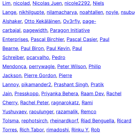
Lim
,
nicolad
,
Nicolas Juen
,
nicole2292
,
Niels
Lange
,
nikhilgupte
,
nilamacharya
,
noahtallen
,
noyle
,
nsubu
Alshaker
,
Otto Kekäläinen
,
Ov3rfly
,
page-
carbajal
,
pagewidth
,
Paragon Initiative
Enterprises
,
Pascal Birchler
,
Pascal Casier
,
Paul
Bearne
,
Paul Biron
,
Paul Kevin
,
Paul
Schreiber
,
pcarvalho
,
Pedro
Mendonça
,
perrywagle
,
Peter Wilson
,
Philip
Jackson
,
Pierre Gordon
,
Pierre
Lannoy
,
pikamander2
,
Prashant Singh
,
Pratik
Jain
,
Presskopp
,
Priyanka Behera
,
Raam Dev
,
Rachel
Cherry
,
Rachel Peter
,
ragnarokatz
,
Rami
Yushuvaev
,
raoulunger
,
razamalik
,
Remco
Tolsma
,
rephotsirch
,
rheinardkorf
,
Riad Benguella
,
Ricard
Torres
,
Rich Tabor
,
rimadoshi
,
Rinku Y
,
Rob