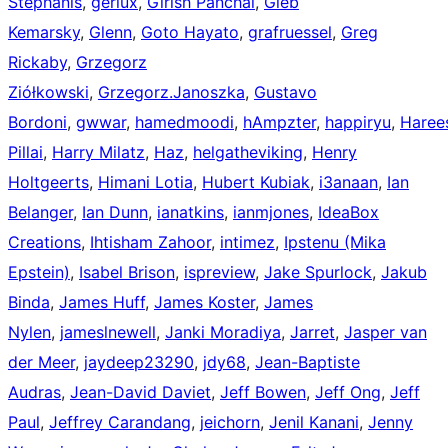
Stephanis
,
geriux
,
Girish Panchal
,
Gleb
Kemarsky
,
Glenn
,
Goto Hayato
,
grafruessel
,
Greg
Rickaby
,
Grzegorz
Ziółkowski
,
Grzegorz.Janoszka
,
Gustavo
Bordoni
,
gwwar
,
hamedmoodi
,
hAmpzter
,
happiryu
,
Haree
Pillai
,
Harry Milatz
,
Haz
,
helgatheviking
,
Henry
Holtgeerts
,
Himani Lotia
,
Hubert Kubiak
,
i3anaan
,
Ian
Belanger
,
Ian Dunn
,
ianatkins
,
ianmjones
,
IdeaBox
Creations
,
Ihtisham Zahoor
,
intimez
,
Ipstenu (Mika
Epstein)
,
Isabel Brison
,
ispreview
,
Jake Spurlock
,
Jakub
Binda
,
James Huff
,
James Koster
,
James
Nylen
,
jameslnewell
,
Janki Moradiya
,
Jarret
,
Jasper van
der Meer
,
jaydeep23290
,
jdy68
,
Jean-Baptiste
Audras
,
Jean-David Daviet
,
Jeff Bowen
,
Jeff Ong
,
Jeff
Paul
,
Jeffrey Carandang
,
jeichorn
,
Jenil Kanani
,
Jenny