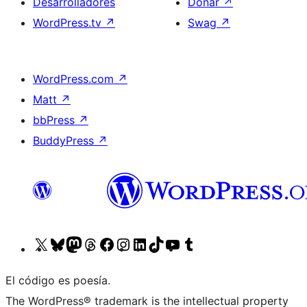
Desarrolladores
Donar
↗
WordPress.tv
↗
Swag
↗
WordPress.com
↗
Matt
↗
bbPress
↗
BuddyPress
↗
Visita
Visita
Visita
Visita
Visita
Visita
Visita
Visita
Visita
Visita
nuestra
nuestra
nuestra
nuestra
nuestra
nuestra
nuestra
nuestra
nuestro
nuestra
El código es poesía.
cuenta
cuenta
cuenta
cuenta
página
cuenta
cuenta
cuenta
canal
cuenta
The WordPress® trademark is the intellectual property