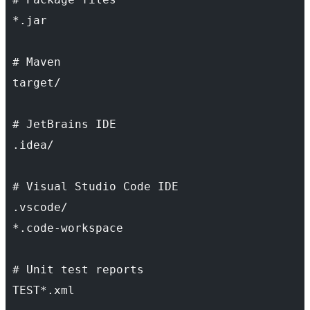
 *.jar
 # Maven
 target/
 # JetBrains IDE
 .idea/
 # Visual Studio Code IDE
 .vscode/
 *.code-workspace
 # Unit test reports
 TEST*.xml