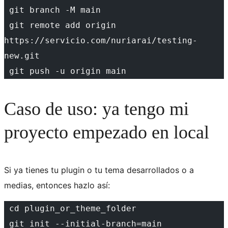
 git branch -M main
 git remote add origin 
https://servicio.com/nuriarai/testing-
new.git
 git push -u origin main
Caso de uso: ya tengo mi
proyecto empezado en local
Si ya tienes tu plugin o tu tema desarrollados o a
medias, entonces hazlo así:
 cd plugin_or_theme_folder
 git init --initial-branch=main