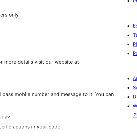
P
sers only
E
T
P
P
r more details visit our website at
A
S
nd pass mobile number and message to it. You can
D
W
tion?
cific actions in your code.