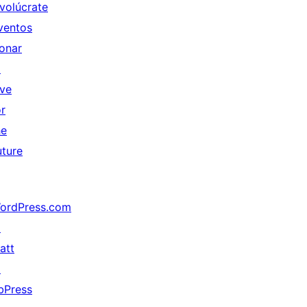
nvolúcrate
ventos
onar
↗
ive
or
he
uture
ordPress.com
↗
att
↗
bPress