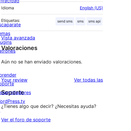
rivacidad
Idioma
English (US)
Etiquetas:
send sms
sms
sms api
scaparate
emas
Vista avanzada
lugins
Valoraciones
atrones
Aún no se han enviado valoraciones.
prender
valoraciones
Your review
Ver todas las
oporte
Soporte
esarrolladores
ordPress.tv
¿Tienes algo que decir? ¿Necesitas ayuda?
↗
Ver el foro de soporte