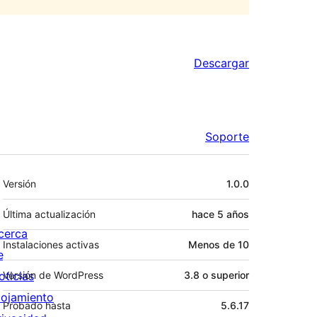
Descargar
Soporte
Meta
Versión
1.0.0
Última actualización
hace
5 años
cerca
Instalaciones activas
Menos de 10
e
oticias
Versión de WordPress
3.8 o superior
lojamiento
Probado hasta
5.6.17