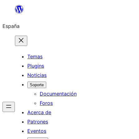
Saltar
al
España
contenido
Temas
Plugins
Noticias
Soporte
Documentación
Foros
Acerca de
Patrones
Eventos