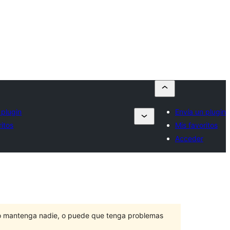
 plugin
Envía un plugin
ritos
Mis favoritos
Acceder
lo mantenga nadie, o puede que tenga problemas