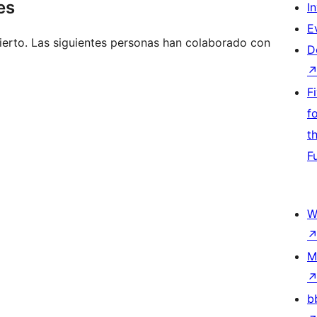
es
I
E
erto. Las siguientes personas han colaborado con
D
F
f
t
F
W
M
b