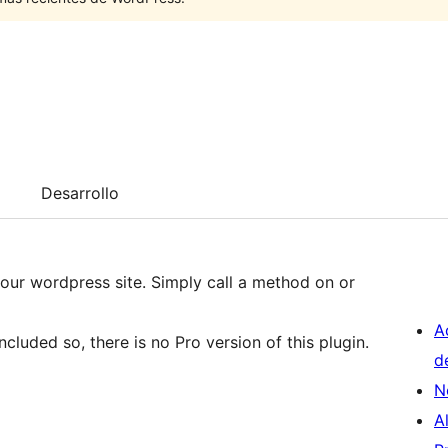
Desarrollo
ur wordpress site. Simply call a method on or
A
included so, there is no Pro version of this plugin.
d
N
A