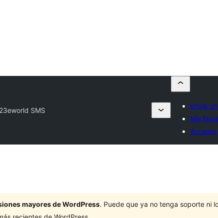
Envía un
23eworld SMS
Mis favo
Acceder
ersiones mayores de WordPress
. Puede que ya no tenga soporte ni 
 más recientes de WordPress.