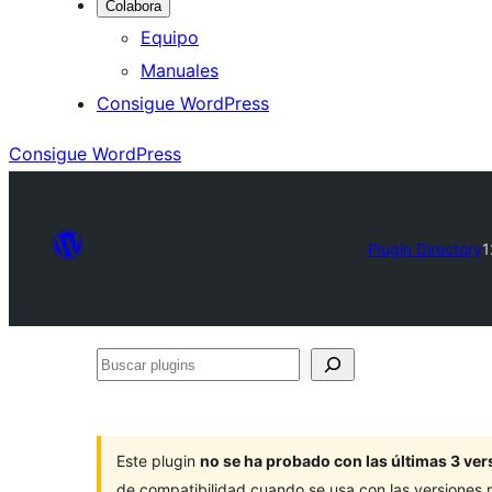
Colabora
Equipo
Manuales
Consigue WordPress
Consigue WordPress
Plugin Directory
1
Buscar
plugins
Este plugin
no se ha probado con las últimas 3 v
de compatibilidad cuando se usa con las versiones