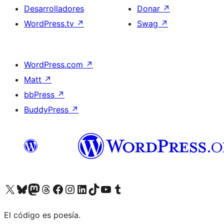
Desarrolladores
Donar
↗
WordPress.tv
↗
Swag
↗
WordPress.com
↗
Matt
↗
bbPress
↗
BuddyPress
↗
Visita nuestra cuenta de X (anteriormente Twitter)
Visita nuestra cuenta de Bluesky
Visita nuestra cuenta de Mastodon
Visita nuestra cuenta de Threads
Visita nuestra página de Facebook
Visita nuestra cuenta de Instagram
Visita nuestra cuenta de LinkedIn
Visita nuestra cuenta de TikTok
Visita nuestro canal de YouTube
Visita nuestra cuenta de Tumblr
El código es poesía.