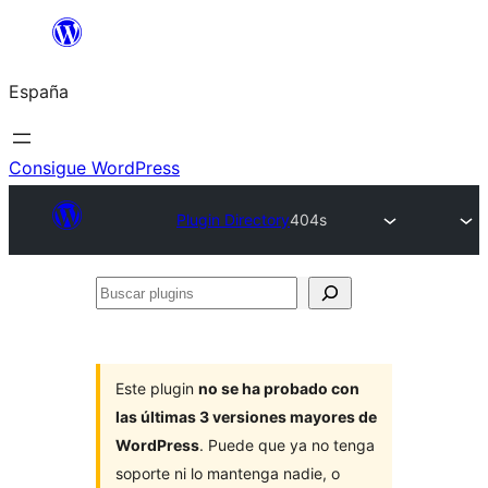
Saltar
al
España
contenido
Consigue WordPress
Plugin Directory
404s
Buscar
plugins
Este plugin
no se ha probado con
las últimas 3 versiones mayores de
WordPress
. Puede que ya no tenga
soporte ni lo mantenga nadie, o