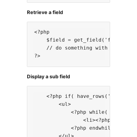
Retrieve a field
<?php

    $field = get_field('field_name
    // do something with $field

Display a sub field
    <?php if( have_rows('repeater_
        <ul>

            <?php while( have_rows
                <li><?php the_sub_
            <?php endwhile; ?>

        </ul>
