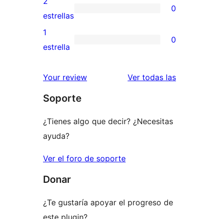
2
0
estrellas
de
0
estrellas
3
valoraciones
1
0
estrellas
de
0
estrella
2
valoraciones
estrellas
de
valoracione
Your review
Ver todas las
1
Soporte
estrellas
¿Tienes algo que decir? ¿Necesitas
ayuda?
Ver el foro de soporte
Donar
¿Te gustaría apoyar el progreso de
este plugin?