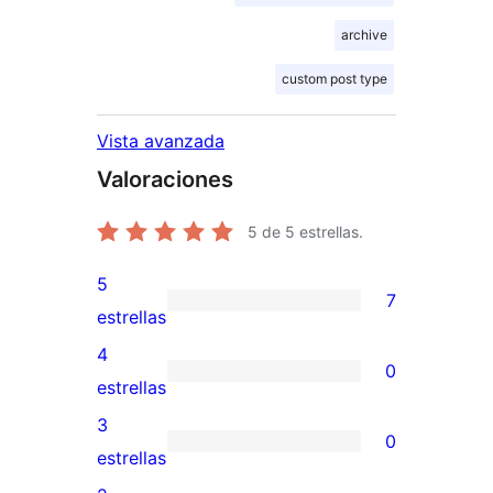
archive
custom post type
Vista avanzada
Valoraciones
5
de 5 estrellas.
5
7
7
estrellas
valoraciones
4
0
de
0
estrellas
5
valoraciones
3
0
estrellas
de
0
estrellas
4
valoraciones