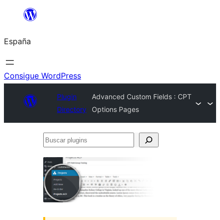
Saltar
al
España
contenido
Consigue WordPress
Plugin
Advanced Custom Fields : CPT
Directory
Options Pages
Buscar
plugins