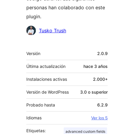
personas han colaborado con este
plugin.
Colaboradores
Tusko Trush
Meta
Versión
2.0.9
Última actualización
hace
3 años
Instalaciones activas
2.000+
Versión de WordPress
3.0 o superior
Probado hasta
6.2.9
Idiomas
Ver los 5
Etiquetas:
advanced custom fields