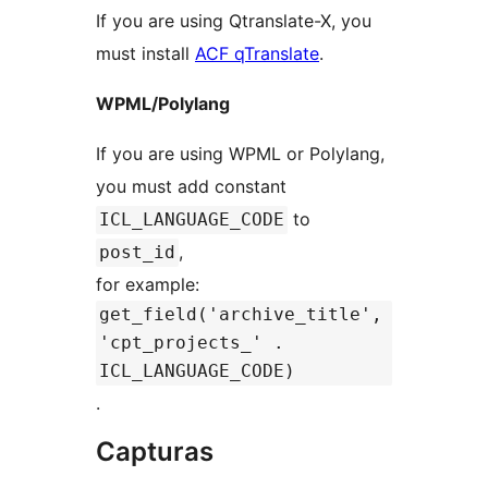
If you are using Qtranslate-X, you
must install
ACF qTranslate
.
WPML/Polylang
If you are using WPML or Polylang,
you must add constant
to
ICL_LANGUAGE_CODE
,
post_id
for example:
get_field('archive_title',
'cpt_projects_' .
ICL_LANGUAGE_CODE)
.
Capturas