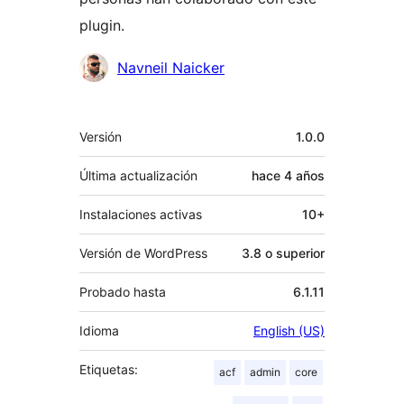
plugin.
Colaboradores
Navneil Naicker
Meta
Versión
1.0.0
Última actualización
hace
4 años
Instalaciones activas
10+
Versión de WordPress
3.8 o superior
Probado hasta
6.1.11
Idioma
English (US)
Etiquetas:
acf
admin
core