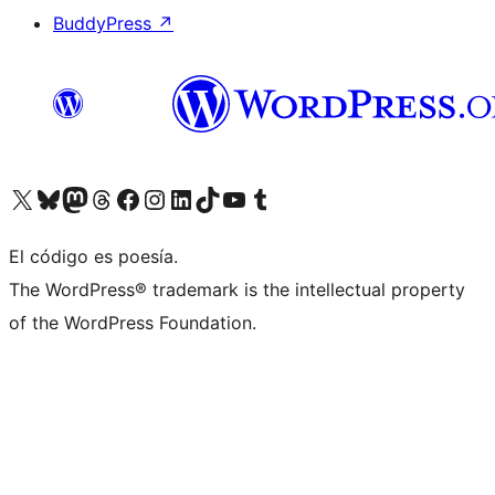
BuddyPress
↗
Visita nuestra cuenta de X (anteriormente Twitter)
Visita nuestra cuenta de Bluesky
Visita nuestra cuenta de Mastodon
Visita nuestra cuenta de Threads
Visita nuestra página de Facebook
Visita nuestra cuenta de Instagram
Visita nuestra cuenta de LinkedIn
Visita nuestra cuenta de TikTok
Visita nuestro canal de YouTube
Visita nuestra cuenta de Tumblr
El código es poesía.
The WordPress® trademark is the intellectual property
of the WordPress Foundation.