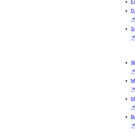
E
D
S
W
M
b
B