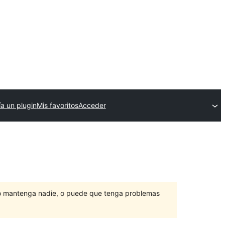
ía un plugin
Mis favoritos
Acceder
lo mantenga nadie, o puede que tenga problemas