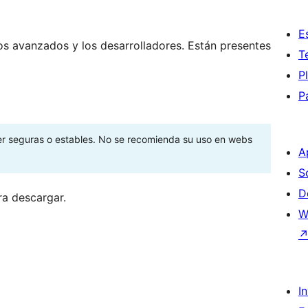
E
os avanzados y los desarrolladores. Están presentes
T
P
P
ser seguras o estables. No se recomienda su uso en webs
A
S
D
ra descargar.
W
I