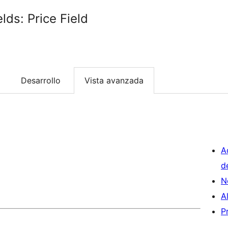
ds: Price Field
Desarrollo
Vista avanzada
A
d
N
A
P