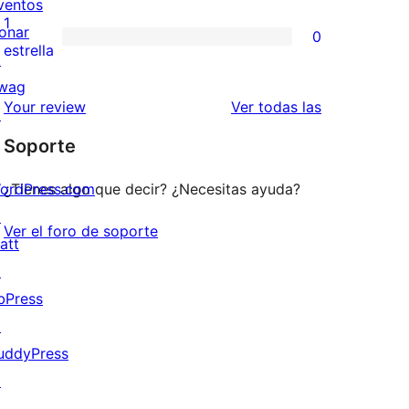
ventos
3
valoraciones
1
onar
0
estrellas
de
0
estrella
↗
2
valoraciones
wag
estrellas
de
valoraciones
Your review
Ver todas las
↗
1
Soporte
estrellas
ordPress.com
¿Tienes algo que decir? ¿Necesitas ayuda?
↗
Ver el foro de soporte
att
↗
bPress
↗
uddyPress
↗