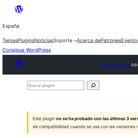
Saltar
al
España
contenido
Temas
Plugins
Noticias
Soporte
Acerca de
Patrones
Evento
Consigue WordPress
Plugin Directory
Adv
Buscar
plugins
Este plugin
no se ha probado con las últimas 3 v
de compatibilidad cuando se usa con las versiones