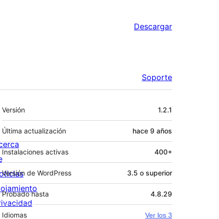
Descargar
Soporte
Meta
Versión
1.2.1
Última actualización
hace
9 años
cerca
Instalaciones activas
400+
e
oticias
Versión de WordPress
3.5 o superior
lojamiento
Probado hasta
4.8.29
rivacidad
Idiomas
Ver los 3