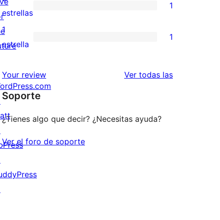
ive
1
estrellas
de
1
estrellas
or
3
valoración
1
he
1
estrellas
de
1
estrella
uture
2
valoración
estrellas
de
valoraciones
Your review
Ver todas las
ordPress.com
1
Soporte
↗
estrellas
att
¿Tienes algo que decir? ¿Necesitas ayuda?
↗
Ver el foro de soporte
bPress
↗
uddyPress
↗