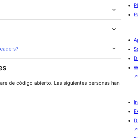
P
P
A
readers?
S
D
es
W
re de código abierto. Las siguientes personas han
I
E
D