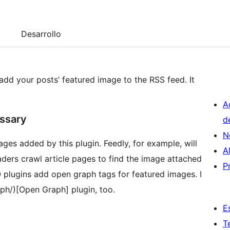
Desarrollo
 add your posts’ featured image to the RSS feed. It
A
ssary
d
N
es added by this plugin. Feedly, for example, will
A
ders crawl article pages to find the image attached
P
 plugins add open graph tags for featured images. I
aph/)[Open Graph] plugin, too.
E
T