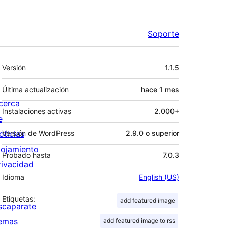
Soporte
Meta
Versión
1.1.5
Última actualización
hace
1 mes
cerca
Instalaciones activas
2.000+
e
oticias
Versión de WordPress
2.9.0 o superior
lojamiento
Probado hasta
7.0.3
rivacidad
Idioma
English (US)
Etiquetas:
add featured image
scaparate
emas
add featured image to rss