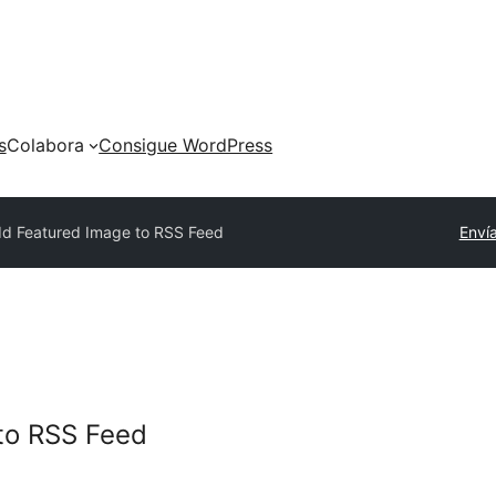
s
Colabora
Consigue WordPress
d Featured Image to RSS Feed
Envía
to RSS Feed