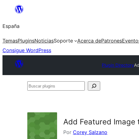
Saltar
al
España
contenido
Temas
Plugins
Noticias
Soporte
Acerca de
Patrones
Evento
Consigue WordPress
Plugin Directory
Ad
Buscar
plugins
Add Featured Image 
Por
Corey Salzano