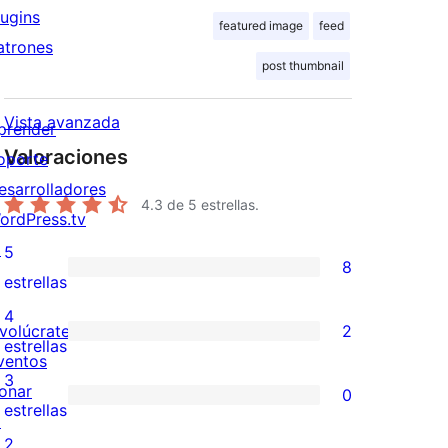
lugins
featured image
feed
atrones
post thumbnail
Vista avanzada
prender
Valoraciones
oporte
esarrolladores
4.3
de 5 estrellas.
ordPress.tv
↗
5
8
8
estrellas
valoraciones
4
nvolúcrate
2
de
2
estrellas
ventos
5
valoraciones
3
onar
0
estrellas
de
0
estrellas
↗
4
valoraciones
2