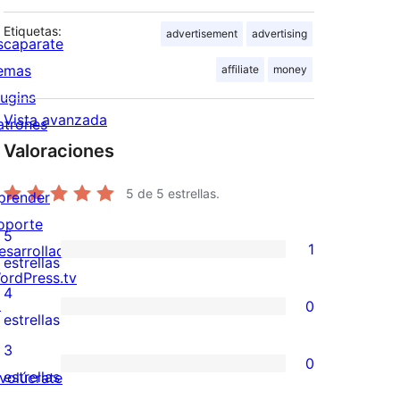
Etiquetas:
advertisement
advertising
scaparate
emas
affiliate
money
lugins
Vista avanzada
atrones
Valoraciones
5
de 5 estrellas.
prender
oporte
5
1
esarrolladores
1
estrellas
ordPress.tv
valoración
4
↗
0
de
0
estrellas
5
valoraciones
3
0
estrellas
de
0
estrellas
nvolúcrate
4