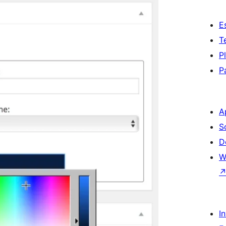
E
T
P
P
A
S
D
W
I