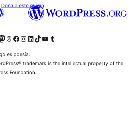
Dona a este plugin
teriormente Twitter)
tra cuenta de Bluesky
sita nuestra cuenta de Mastodon
Visita nuestra cuenta de Threads
Visita nuestra página de Facebook
Visita nuestra cuenta de Instagram
Visita nuestra cuenta de LinkedIn
Visita nuestra cuenta de TikTok
Visita nuestro canal de YouTube
Visita nuestra cuenta de Tumblr
go es poesía.
rdPress® trademark is the intellectual property of the
ess Foundation.