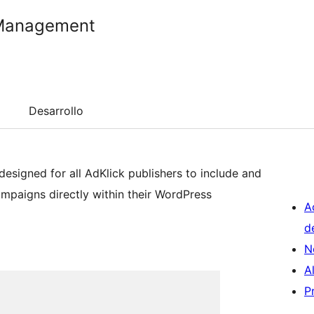
 Management
Desarrollo
esigned for all AdKlick publishers to include and
mpaigns directly within their WordPress
A
d
N
A
P