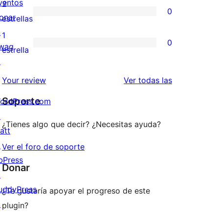
valoraciones
ventos
2
0
estrellas
de
onar
0
estrellas
3
↗
valoraciones
1
0
estrellas
wag
de
0
estrella
↗
2
valoraciones
estrellas
de
valoraciones
Your review
Ver todas las
1
Soporte
ordPress.com
estrellas
↗
¿Tienes algo que decir? ¿Necesitas ayuda?
att
↗
Ver el foro de soporte
bPress
Donar
↗
uddyPress
¿Te gustaría apoyar el progreso de este
↗
plugin?