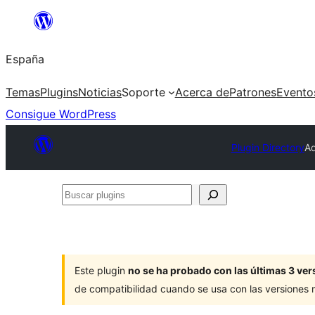
Saltar
al
España
contenido
Temas
Plugins
Noticias
Soporte
Acerca de
Patrones
Evento
Consigue WordPress
Plugin Directory
Ad
Buscar
plugins
Este plugin
no se ha probado con las últimas 3 v
de compatibilidad cuando se usa con las versiones