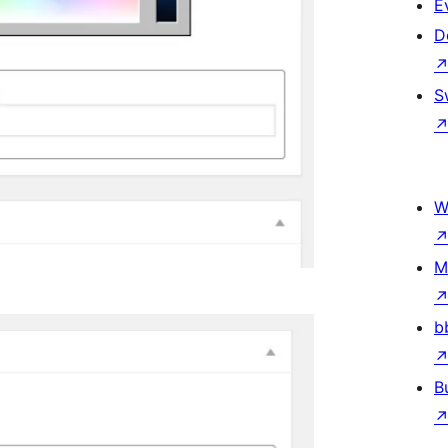
E
D
S
W
M
b
B