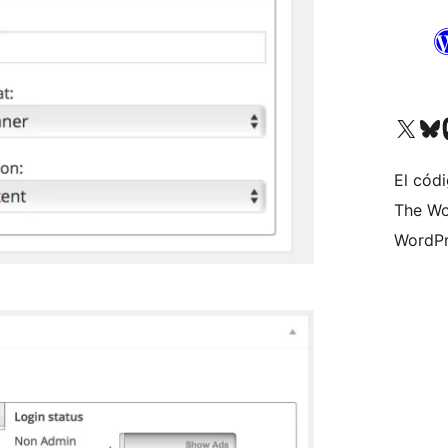
Visita nuestra cuenta de X (an
Visita nues
Vi
El códi
The Wo
WordPr