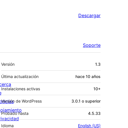
Descargar
Soporte
Meta
Versión
1.3
Última actualización
hace
10 años
cerca
Instalaciones activas
10+
e
oticias
Versión de WordPress
3.0.1 o superior
lojamiento
Probado hasta
4.5.33
rivacidad
Idioma
English (US)