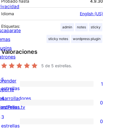
Probado hasta
4.9.30
rivacidad
Idioma
English (US)
Etiquetas:
admin
notes
sticky
scaparate
emas
sticky notes
wordpress plugin
lugins
Valoraciones
atrones
5
de 5 estrellas.
5
prender
1
1
estrellas
oporte
valoración
esarrolladores
4
0
de
0
ordPress.tv
estrellas
5
valoraciones
↗
3
0
estrellas
de
0
estrellas