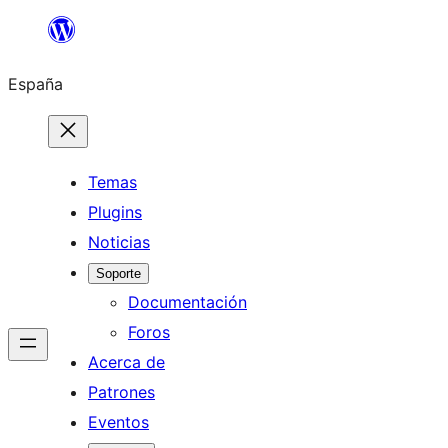
Saltar
al
España
contenido
Temas
Plugins
Noticias
Soporte
Documentación
Foros
Acerca de
Patrones
Eventos