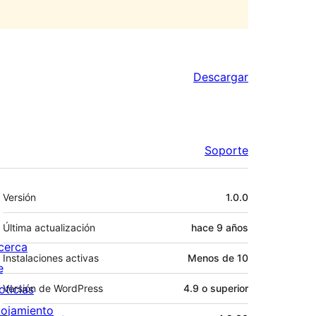
Descargar
Soporte
Meta
Versión
1.0.0
Última actualización
hace
9 años
cerca
Instalaciones activas
Menos de 10
e
oticias
Versión de WordPress
4.9 o superior
lojamiento