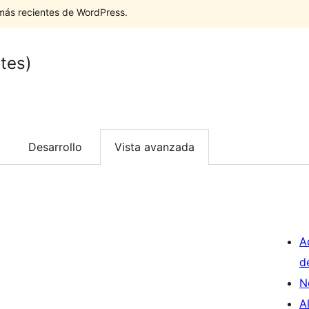
 más recientes de WordPress.
tes)
Desarrollo
Vista avanzada
A
d
N
A