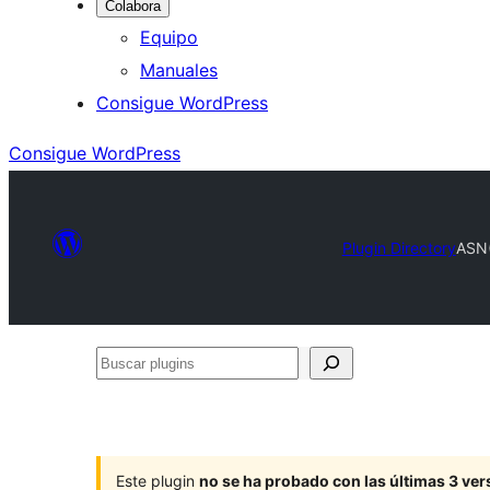
Colabora
Equipo
Manuales
Consigue WordPress
Consigue WordPress
Plugin Directory
ASN(
Buscar
plugins
Este plugin
no se ha probado con las últimas 3 v