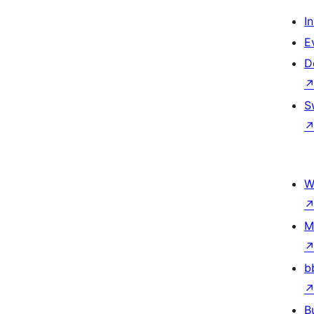
I
E
D
S
W
M
b
B