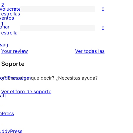
4
valoraciones
2
nvolúcrate
0
estrellas
de
0
estrellas
ventos
3
valoraciones
1
onar
0
estrellas
de
0
estrella
↗
2
valoraciones
wag
estrellas
de
valoraciones
Your review
Ver todas las
↗
1
Soporte
estrellas
ordPress.com
¿Tienes algo que decir? ¿Necesitas ayuda?
↗
Ver el foro de soporte
att
↗
bPress
↗
uddyPress