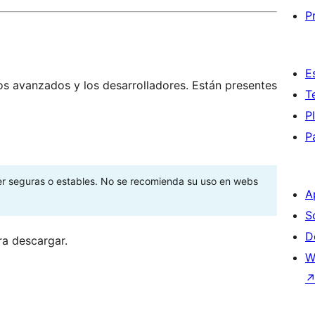
P
E
os avanzados y los desarrolladores. Están presentes
T
P
P
ser seguras o estables. No se recomienda su uso en webs
A
S
D
ra descargar.
W