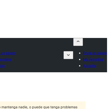
 un plugin
Envía un plugin
avoritos
Mis favoritos
der
Acceder
lo mantenga nadie, o puede que tenga problemas