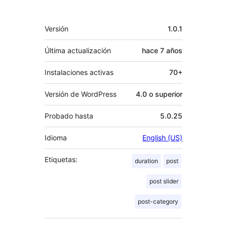
Meta
Versión
1.0.1
Última actualización
hace
7 años
Instalaciones activas
70+
Versión de WordPress
4.0 o superior
Probado hasta
5.0.25
Idioma
English (US)
Etiquetas:
duration
post
post slider
post-category