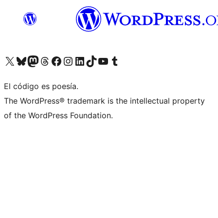
Visita nuestra cuenta de X (anteriormente Twitter)
Visita nuestra cuenta de Bluesky
Visita nuestra cuenta de Mastodon
Visita nuestra cuenta de Threads
Visita nuestra página de Facebook
Visita nuestra cuenta de Instagram
Visita nuestra cuenta de LinkedIn
Visita nuestra cuenta de TikTok
Visita nuestro canal de YouTube
Visita nuestra cuenta de Tumblr
El código es poesía.
The WordPress® trademark is the intellectual property
of the WordPress Foundation.