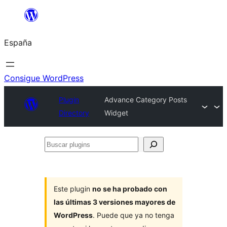
Saltar
al
España
contenido
Consigue WordPress
Plugin
Advance Category Posts
Directory
Widget
Buscar
plugins
Este plugin
no se ha probado con
las últimas 3 versiones mayores de
WordPress
. Puede que ya no tenga