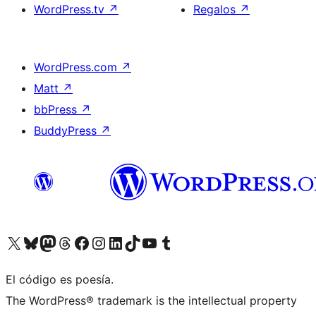
WordPress.tv
↗
Regalos
↗
WordPress.com
↗
Matt
↗
bbPress
↗
BuddyPress
↗
Visita nuestra cuenta de X (anteriormente Twitter)
Visita nuestra cuenta de Bluesky
Visita nuestra cuenta de Mastodon
Visita nuestra cuenta de Threads
Visita nuestra página de Facebook
Visita nuestra cuenta de Instagram
Visita nuestra cuenta de LinkedIn
Visita nuestra cuenta de TikTok
Visita nuestro canal de YouTube
Visita nuestra cuenta de Tumblr
El código es poesía.
The WordPress® trademark is the intellectual property