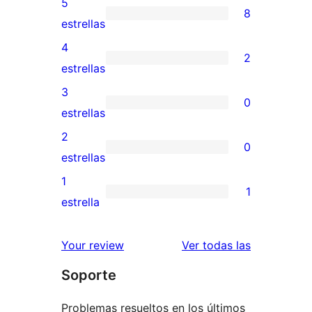
5
8
8
estrellas
valoraciones
4
2
de
2
estrellas
5
valoraciones
3
0
estrellas
de
0
estrellas
4
valoraciones
2
0
estrellas
de
0
estrellas
3
valoraciones
1
1
estrellas
de
1
estrella
2
valoración
estrellas
de
valoracione
Your review
Ver todas las
1
Soporte
estrellas
Problemas resueltos en los últimos