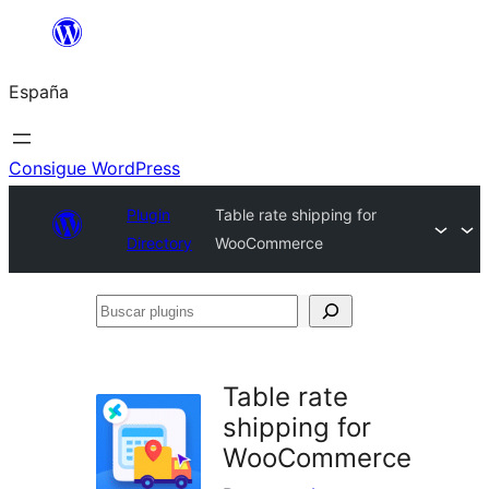
Saltar
al
España
contenido
Consigue WordPress
Plugin
Table rate shipping for
Directory
WooCommerce
Buscar
plugins
Table rate
shipping for
WooCommerce