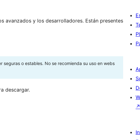
E
os avanzados y los desarrolladores. Están presentes
T
P
P
ser seguras o estables. No se recomienda su uso en webs
A
S
D
ra descargar.
W
I