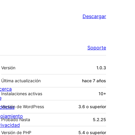
Descargar
Soporte
Meta
Versión
1.0.3
Última actualización
hace
7 años
cerca
Instalaciones activas
10+
e
oticias
Versión de WordPress
3.6 o superior
lojamiento
Probado hasta
5.2.25
rivacidad
Versión de PHP
5.4 o superior