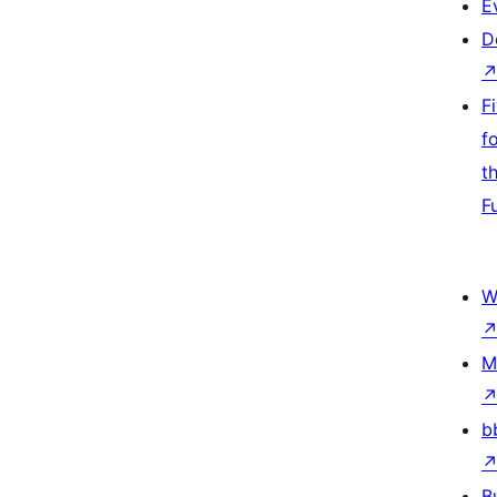
E
D
F
f
t
F
W
M
b
B