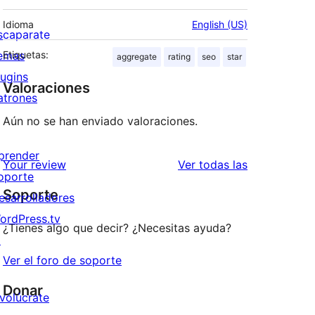
Idioma
English (US)
scaparate
emas
Etiquetas:
aggregate
rating
seo
star
lugins
Valoraciones
atrones
Aún no se han enviado valoraciones.
prender
valoraciones
Your review
Ver todas las
oporte
Soporte
esarrolladores
ordPress.tv
¿Tienes algo que decir? ¿Necesitas ayuda?
↗
Ver el foro de soporte
Donar
nvolúcrate