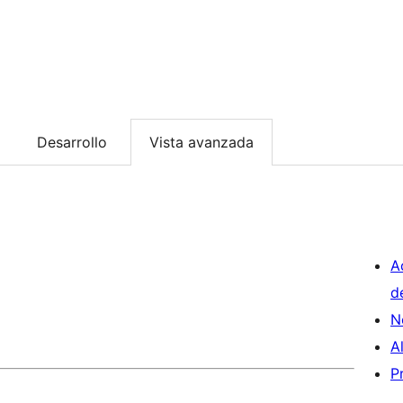
Desarrollo
Vista avanzada
A
d
N
A
P