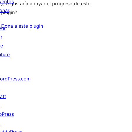
ventos
¿Te gustaría apoyar el progreso de este
onar
plugin?
↗
Dona a este plugin
ive
or
he
uture
ordPress.com
↗
att
↗
bPress
↗
uddyPress