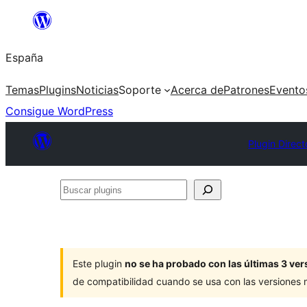
Saltar
al
España
contenido
Temas
Plugins
Noticias
Soporte
Acerca de
Patrones
Evento
Consigue WordPress
Plugin Direct
Buscar
plugins
Este plugin
no se ha probado con las últimas 3 v
de compatibilidad cuando se usa con las versiones