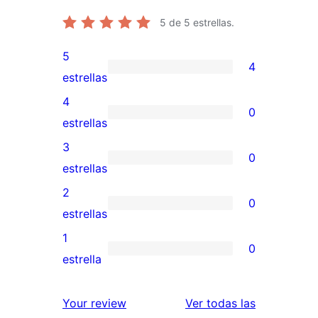
5
de 5 estrellas.
5
4
4
estrellas
valoraciones
4
0
de
0
estrellas
5
valoraciones
3
0
estrellas
de
0
estrellas
4
valoraciones
2
0
estrellas
de
0
estrellas
3
valoraciones
1
0
estrellas
de
0
estrella
2
valoraciones
estrellas
de
valoracione
Your review
Ver todas las