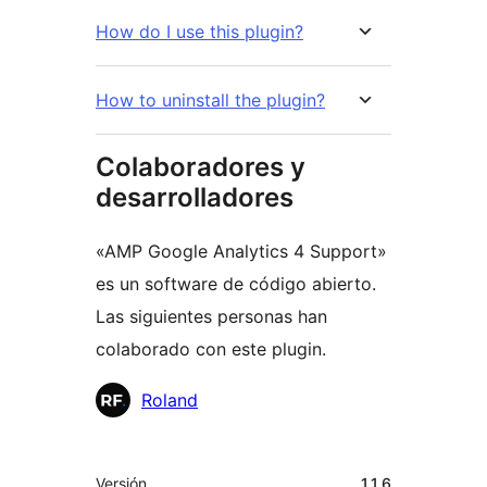
How do I use this plugin?
How to uninstall the plugin?
Colaboradores y
desarrolladores
«AMP Google Analytics 4 Support»
es un software de código abierto.
Las siguientes personas han
colaborado con este plugin.
Colaboradores
Roland
Meta
Versión
1.1.6