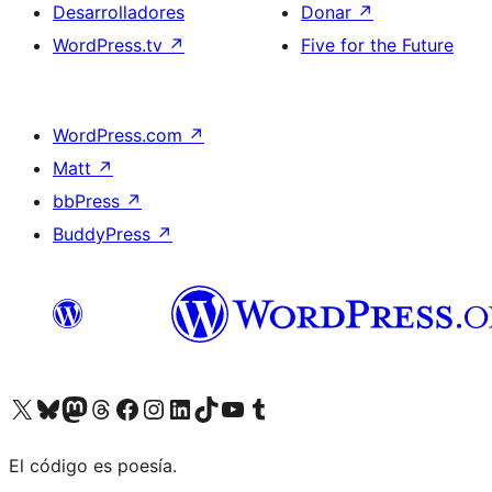
Desarrolladores
Donar
↗
WordPress.tv
↗
Five for the Future
WordPress.com
↗
Matt
↗
bbPress
↗
BuddyPress
↗
Visita nuestra cuenta de X (anteriormente Twitter)
Visita nuestra cuenta de Bluesky
Visita nuestra cuenta de Mastodon
Visita nuestra cuenta de Threads
Visita nuestra página de Facebook
Visita nuestra cuenta de Instagram
Visita nuestra cuenta de LinkedIn
Visita nuestra cuenta de TikTok
Visita nuestro canal de YouTube
Visita nuestra cuenta de Tumblr
El código es poesía.