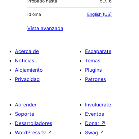
Probado hasta
5.7.16
Idioma
English (US)
Vista avanzada
Acerca de
Escaparate
Noticias
Temas
Alojamiento
Plugins
Privacidad
Patrones
Aprender
Involúcrate
Soporte
Eventos
Desarrolladores
Donar
↗
WordPress.tv
↗
Swag
↗