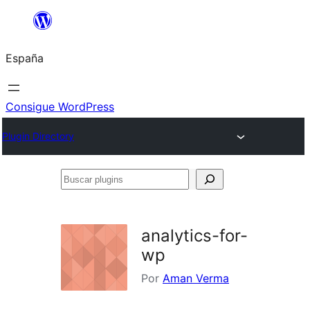
Saltar
al
España
contenido
Consigue WordPress
Plugin Directory
Buscar
plugins
analytics-for-
wp
Por
Aman Verma