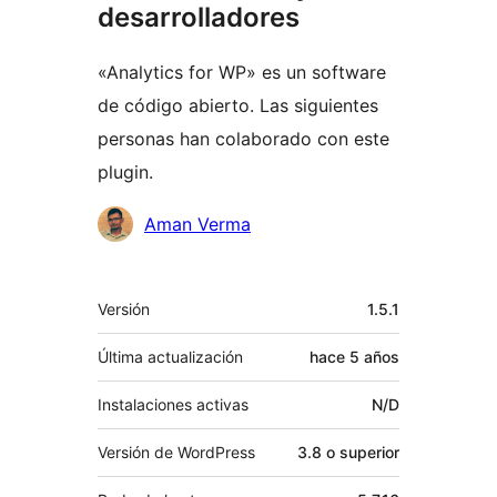
desarrolladores
«Analytics for WP» es un software
de código abierto. Las siguientes
personas han colaborado con este
plugin.
Colaboradores
Aman Verma
Meta
Versión
1.5.1
Última actualización
hace
5 años
Instalaciones activas
N/D
Versión de WordPress
3.8 o superior