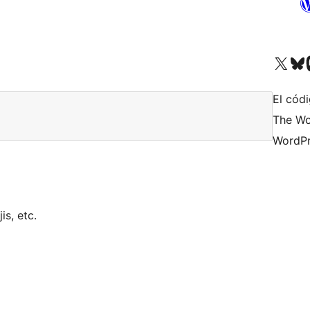
Visita nuestra cuenta de X (an
Visita nues
Vi
El códi
The Wo
WordPr
is, etc.