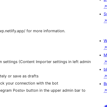
S
p.netlify.app/ for more information.
W
M
n settings (Content Importer settings in left admin
b
ely or save as drafts
eck your connection with the bot
B
legram Posts» button in the upper admin bar to