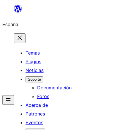
Saltar
al
España
contenido
Temas
Plugins
Noticias
Soporte
Documentación
Foros
Acerca de
Patrones
Eventos