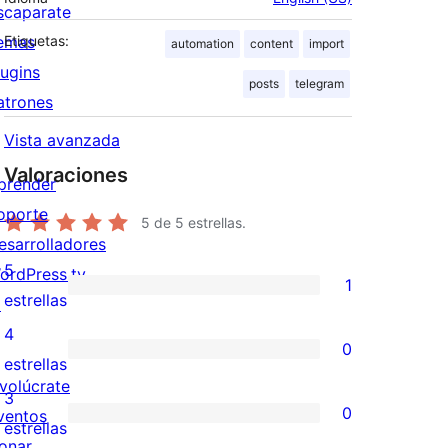
scaparate
emas
Etiquetas:
automation
content
import
lugins
posts
telegram
atrones
Vista avanzada
Valoraciones
prender
oporte
5
de 5 estrellas.
esarrolladores
5
ordPress.tv
1
1
estrellas
↗
valoración
4
0
de
0
estrellas
nvolúcrate
5
valoraciones
3
0
ventos
estrellas
de
0
estrellas
onar