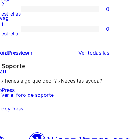
4
valoraciones
2
↗
0
estrellas
de
0
estrellas
wag
3
valoraciones
1
↗
0
estrellas
de
0
estrella
2
valoraciones
estrellas
de
valoraciones
ordPress.com
Your review
Ver todas las
1
↗
Soporte
estrellas
att
↗
¿Tienes algo que decir? ¿Necesitas ayuda?
bPress
Ver el foro de soporte
↗
uddyPress
↗