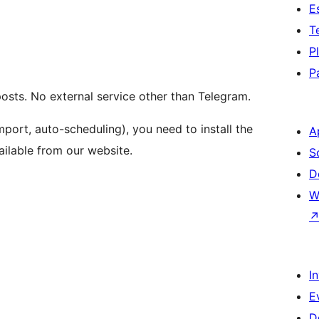
E
T
P
P
osts. No external service other than Telegram.
port, auto-scheduling), you need to install the
A
ilable from our website.
S
D
W
I
E
D