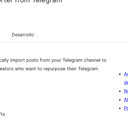
Desarrollo
ally import posts from your Telegram channel to
reators who want to repurpose their Telegram
A
d
N
A
P
fts