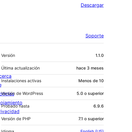
Descargar
Soporte
Meta
Versión
1.1.0
Última actualización
hace
3 meses
cerca
Instalaciones activas
Menos de 10
e
oticias
Versión de WordPress
5.0 o superior
lojamiento
Probado hasta
6.9.6
rivacidad
Versión de PHP
7.1 o superior
Idioma
English (US)