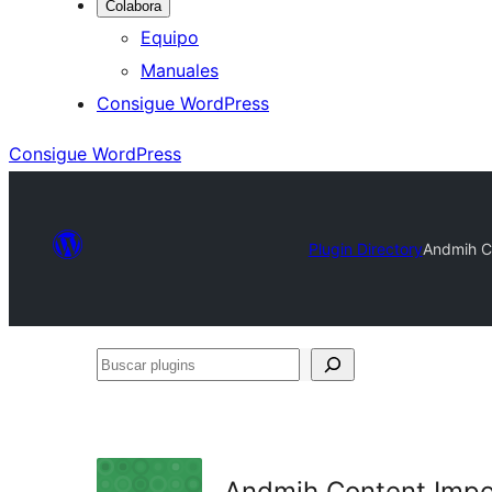
Colabora
Equipo
Manuales
Consigue WordPress
Consigue WordPress
Plugin Directory
Andmih C
Buscar
plugins
Andmih Content Impo