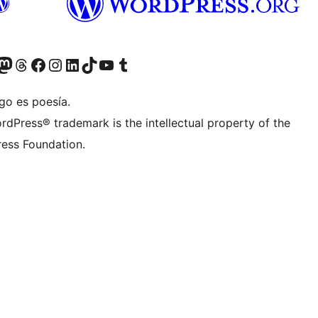
teriormente Twitter)
tra cuenta de Bluesky
sita nuestra cuenta de Mastodon
Visita nuestra cuenta de Threads
Visita nuestra página de Facebook
Visita nuestra cuenta de Instagram
Visita nuestra cuenta de LinkedIn
Visita nuestra cuenta de TikTok
Visita nuestro canal de YouTube
Visita nuestra cuenta de Tumblr
go es poesía.
rdPress® trademark is the intellectual property of the
ess Foundation.