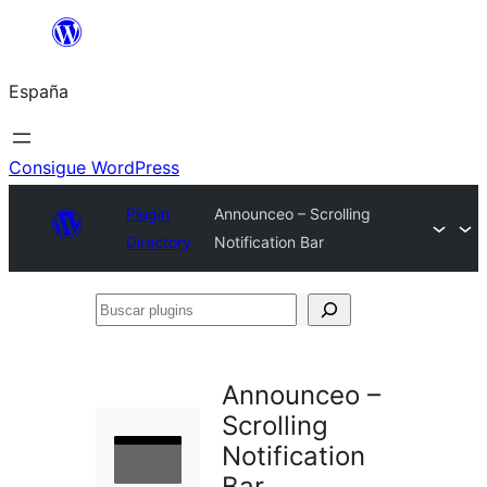
Saltar
al
España
contenido
Consigue WordPress
Plugin
Announceo – Scrolling
Directory
Notification Bar
Buscar
plugins
Announceo –
Scrolling
Notification
Bar