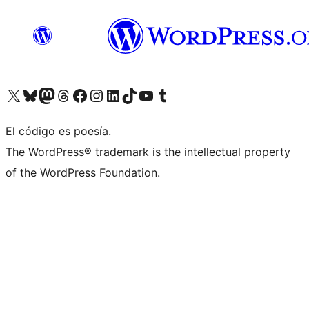
Visita nuestra cuenta de X (anteriormente Twitter)
Visita nuestra cuenta de Bluesky
Visita nuestra cuenta de Mastodon
Visita nuestra cuenta de Threads
Visita nuestra página de Facebook
Visita nuestra cuenta de Instagram
Visita nuestra cuenta de LinkedIn
Visita nuestra cuenta de TikTok
Visita nuestro canal de YouTube
Visita nuestra cuenta de Tumblr
El código es poesía.
The WordPress® trademark is the intellectual property
of the WordPress Foundation.