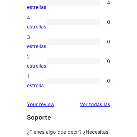
4
4
estrellas
valoraciones
4
0
de
0
estrellas
5
valoraciones
3
0
estrellas
de
0
estrellas
4
valoraciones
2
0
estrellas
de
0
estrellas
3
valoraciones
1
0
estrellas
de
0
estrella
2
valoraciones
estrellas
de
valoracione
Your review
Ver todas las
1
Soporte
estrellas
¿Tienes algo que decir? ¿Necesitas