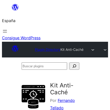
Saltar
al
España
contenido
Consigue WordPress
Plugin Directory
Kit Anti-Caché
Buscar
plugins
Kit Anti-
Caché
Por
Fernando
Tellado