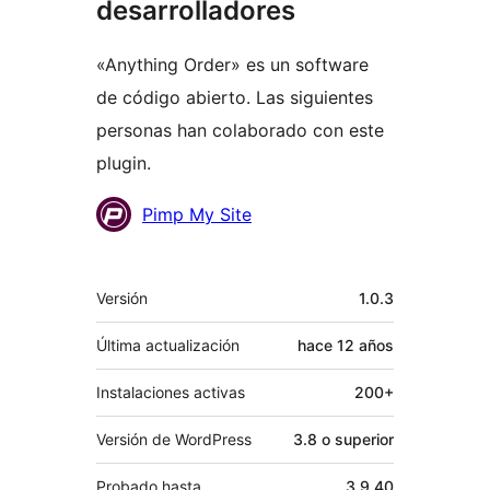
desarrolladores
«Anything Order» es un software
de código abierto. Las siguientes
personas han colaborado con este
plugin.
Colaboradores
Pimp My Site
Meta
Versión
1.0.3
Última actualización
hace
12 años
Instalaciones activas
200+
Versión de WordPress
3.8 o superior
Probado hasta
3.9.40