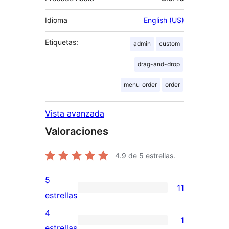
Idioma
English (US)
Etiquetas:
admin
custom
drag-and-drop
menu_order
order
Vista avanzada
Valoraciones
4.9
de 5 estrellas.
5
11
11
estrellas
valoraciones
4
1
de
1
estrellas