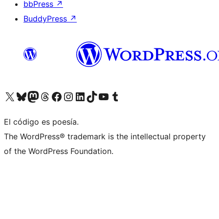
bbPress
↗
BuddyPress
↗
Visita nuestra cuenta de X (anteriormente Twitter)
Visita nuestra cuenta de Bluesky
Visita nuestra cuenta de Mastodon
Visita nuestra cuenta de Threads
Visita nuestra página de Facebook
Visita nuestra cuenta de Instagram
Visita nuestra cuenta de LinkedIn
Visita nuestra cuenta de TikTok
Visita nuestro canal de YouTube
Visita nuestra cuenta de Tumblr
El código es poesía.
The WordPress® trademark is the intellectual property
of the WordPress Foundation.