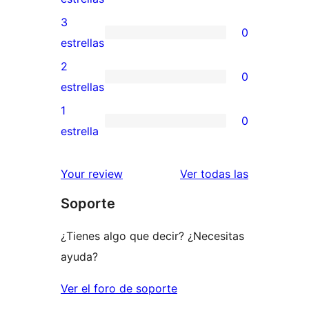
5
valoración
3
0
estrellas
de
0
estrellas
4
valoraciones
2
0
estrellas
de
0
estrellas
3
valoraciones
1
0
estrellas
de
0
estrella
2
valoraciones
estrellas
de
valoracione
Your review
Ver todas las
1
Soporte
estrellas
¿Tienes algo que decir? ¿Necesitas
ayuda?
Ver el foro de soporte