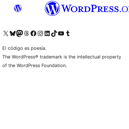
Visita nuestra cuenta de X (anteriormente Twitter)
Visita nuestra cuenta de Bluesky
Visita nuestra cuenta de Mastodon
Visita nuestra cuenta de Threads
Visita nuestra página de Facebook
Visita nuestra cuenta de Instagram
Visita nuestra cuenta de LinkedIn
Visita nuestra cuenta de TikTok
Visita nuestro canal de YouTube
Visita nuestra cuenta de Tumblr
El código es poesía.
The WordPress® trademark is the intellectual property
of the WordPress Foundation.