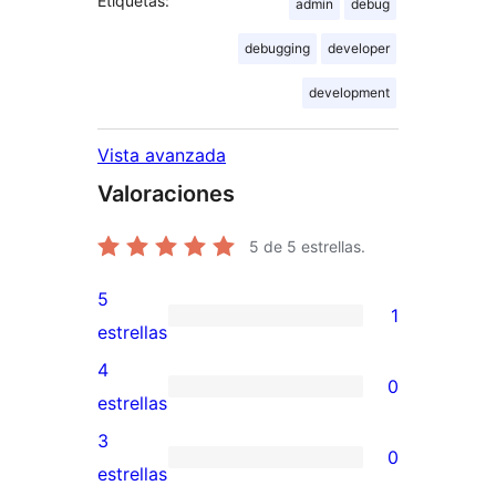
Etiquetas:
admin
debug
debugging
developer
development
Vista avanzada
Valoraciones
5
de 5 estrellas.
5
1
1
estrellas
valoración
4
0
de
0
estrellas
5
valoraciones
3
0
estrellas
de
0
estrellas