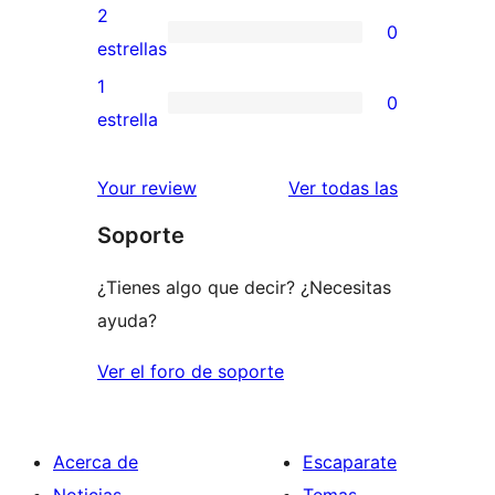
4
valoraciones
2
0
estrellas
de
0
estrellas
3
valoraciones
1
0
estrellas
de
0
estrella
2
valoraciones
estrellas
de
valoracione
Your review
Ver todas las
1
Soporte
estrellas
¿Tienes algo que decir? ¿Necesitas
ayuda?
Ver el foro de soporte
Acerca de
Escaparate