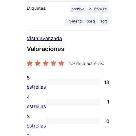
Etiquetas:
archive
customize
Frontend
posts
sort
Vista avanzada
Valoraciones
4.9
de 5 estrellas.
5
13
13
estrellas
valoraciones
4
1
de
1
estrellas
5
valoración
3
0
estrellas
de
0
estrellas
4
valoraciones
2