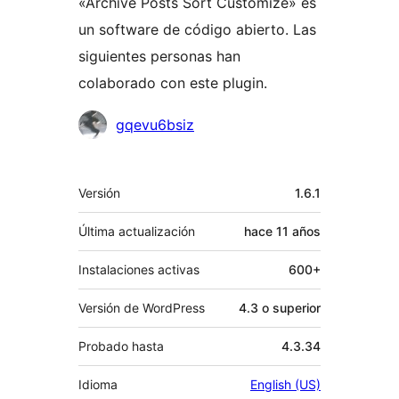
«Archive Posts Sort Customize» es
un software de código abierto. Las
siguientes personas han
colaborado con este plugin.
Colaboradores
gqevu6bsiz
Meta
Versión
1.6.1
Última actualización
hace
11 años
Instalaciones activas
600+
Versión de WordPress
4.3 o superior
Probado hasta
4.3.34
Idioma
English (US)