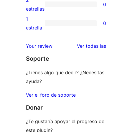
0
estrellas
de
0
estrellas
3
valoraciones
1
0
estrellas
de
0
estrella
2
valoraciones
estrellas
de
valoracione
Your review
Ver todas las
1
Soporte
estrellas
¿Tienes algo que decir? ¿Necesitas
ayuda?
Ver el foro de soporte
Donar
¿Te gustaría apoyar el progreso de
este plugin?