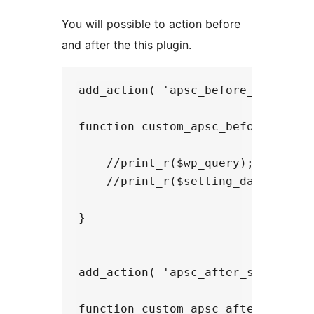
You will possible to action before
and after the this plugin.
add_action( 'apsc_before_sort' , '
function custom_apsc_before_sort( 
    //print_r($wp_query);

    //print_r($setting_data);

}

add_action( 'apsc_after_sort' , 'c
function custom_apsc_after_sort( $