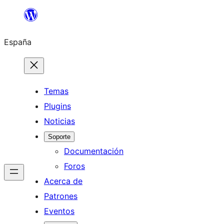
Saltar
al
España
contenido
Temas
Plugins
Noticias
Soporte
Documentación
Foros
Acerca de
Patrones
Eventos