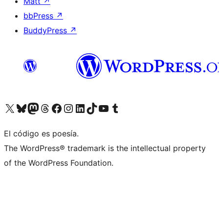
Matt
↗
bbPress
↗
BuddyPress
↗
Visita nuestra cuenta de X (anteriormente Twitter)
Visita nuestra cuenta de Bluesky
Visita nuestra cuenta de Mastodon
Visita nuestra cuenta de Threads
Visita nuestra página de Facebook
Visita nuestra cuenta de Instagram
Visita nuestra cuenta de LinkedIn
Visita nuestra cuenta de TikTok
Visita nuestro canal de YouTube
Visita nuestra cuenta de Tumblr
El código es poesía.
The WordPress® trademark is the intellectual property
of the WordPress Foundation.