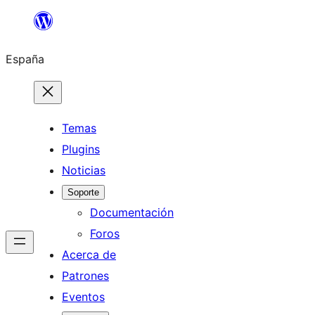
Saltar
al
España
contenido
Temas
Plugins
Noticias
Soporte
Documentación
Foros
Acerca de
Patrones
Eventos