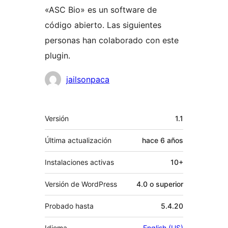
«ASC Bio» es un software de
código abierto. Las siguientes
personas han colaborado con este
plugin.
Colaboradores
jailsonpaca
Meta
Versión
1.1
Última actualización
hace
6 años
Instalaciones activas
10+
Versión de WordPress
4.0 o superior
Probado hasta
5.4.20
Idioma
English (US)