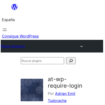
Saltar
al
España
contenido
Consigue WordPress
Plugin Directory
Buscar
plugins
at-wp-
require-login
Por
Adrian Emil
Tudorache