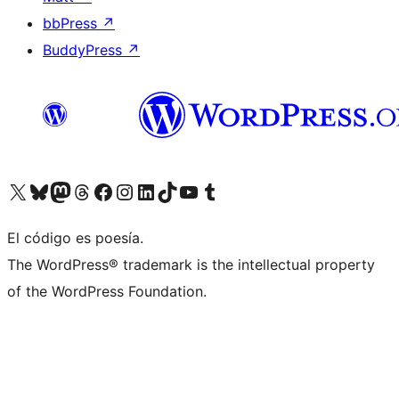
bbPress
↗
BuddyPress
↗
Visita nuestra cuenta de X (anteriormente Twitter)
Visita nuestra cuenta de Bluesky
Visita nuestra cuenta de Mastodon
Visita nuestra cuenta de Threads
Visita nuestra página de Facebook
Visita nuestra cuenta de Instagram
Visita nuestra cuenta de LinkedIn
Visita nuestra cuenta de TikTok
Visita nuestro canal de YouTube
Visita nuestra cuenta de Tumblr
El código es poesía.
The WordPress® trademark is the intellectual property
of the WordPress Foundation.