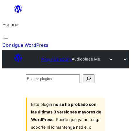
Saltar
al
España
contenido
Consigue WordPress
Plugin Directory
Audioplace Me
Buscar
plugins
Este plugin
no se ha probado con
las últimas 3 versiones mayores de
WordPress
. Puede que ya no tenga
soporte ni lo mantenga nadie, o