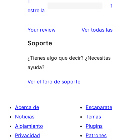
1
1
estrellas
de
1
estrella
2
valoración
estrellas
de
valoracione
Your review
Ver todas las
1
Soporte
estrellas
¿Tienes algo que decir? ¿Necesitas
ayuda?
Ver el foro de soporte
Acerca de
Escaparate
Noticias
Temas
Alojamiento
Plugins
Privacidad
Patrones