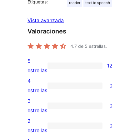
Etiquetas:
reader
text to speech
Vista avanzada
Valoraciones
4.7
de 5 estrellas.
5
12
12
estrellas
valoraciones
4
0
de
0
estrellas
5
valoraciones
3
0
estrellas
de
0
estrellas
4
valoraciones
2
0
estrellas
de
0
estrellas
3
valoraciones