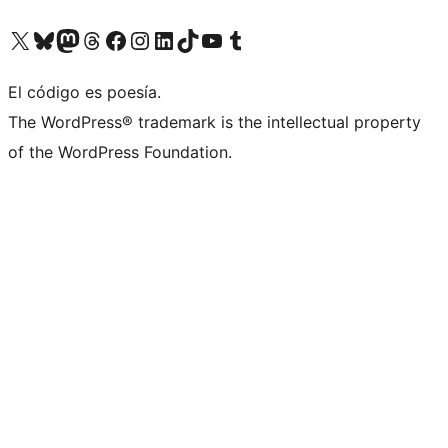
Visita nuestra cuenta de X (anteriormente Twitter)
Visita nuestra cuenta de Bluesky
Visita nuestra cuenta de Mastodon
Visita nuestra cuenta de Threads
Visita nuestra página de Facebook
Visita nuestra cuenta de Instagram
Visita nuestra cuenta de LinkedIn
Visita nuestra cuenta de TikTok
Visita nuestro canal de YouTube
Visita nuestra cuenta de Tumblr
El código es poesía.
The WordPress® trademark is the intellectual property
of the WordPress Foundation.