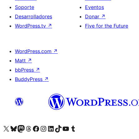
Soporte
Eventos
Desarrolladores
Donar
↗
WordPress.tv
↗
Five for the Future
WordPress.com
↗
Matt
↗
bbPress
↗
BuddyPress
↗
Visita nuestra cuenta de X (anteriormente Twitter)
Visita nuestra cuenta de Bluesky
Visita nuestra cuenta de Mastodon
Visita nuestra cuenta de Threads
Visita nuestra página de Facebook
Visita nuestra cuenta de Instagram
Visita nuestra cuenta de LinkedIn
Visita nuestra cuenta de TikTok
Visita nuestro canal de YouTube
Visita nuestra cuenta de Tumblr