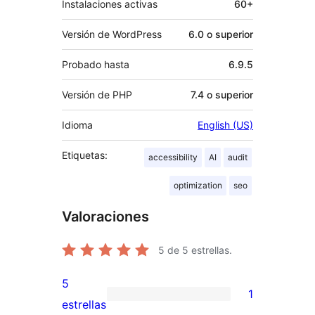
Instalaciones activas
60+
Versión de WordPress
6.0 o superior
Probado hasta
6.9.5
Versión de PHP
7.4 o superior
Idioma
English (US)
Etiquetas:
accessibility
AI
audit
optimization
seo
Valoraciones
5
de 5 estrellas.
5
1
1
estrellas