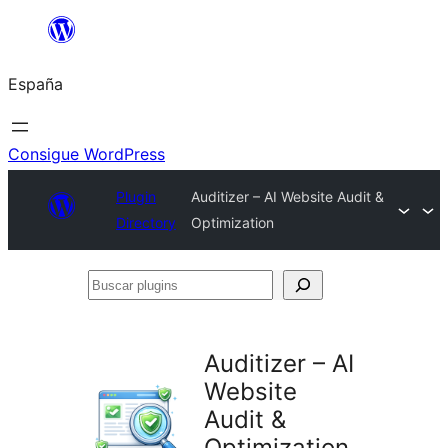
Saltar
al
España
contenido
Consigue WordPress
Plugin
Auditizer – AI Website Audit &
Directory
Optimization
Buscar
plugins
Auditizer – AI
Website
Audit &
Optimization