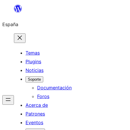
Saltar
al
España
contenido
Temas
Plugins
Noticias
Soporte
Documentación
Foros
Acerca de
Patrones
Eventos