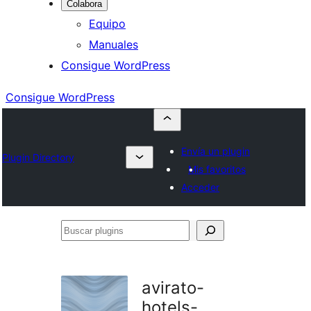
Colabora
Equipo
Manuales
Consigue WordPress
Consigue WordPress
Envía un plugin
Plugin Directory
Mis favoritos
Acceder
Buscar
plugins
avirato-
hotels-