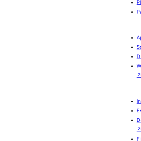
P
P
A
S
D
W
I
E
D
F