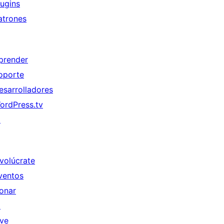
lugins
atrones
prender
oporte
esarrolladores
ordPress.tv
↗
nvolúcrate
ventos
onar
↗
ive