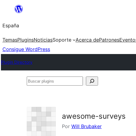
Saltar
al
España
contenido
Temas
Plugins
Noticias
Soporte
Acerca de
Patrones
Evento
Consigue WordPress
Plugin Directory
Buscar
plugins
awesome-surveys
Por
Will Brubaker