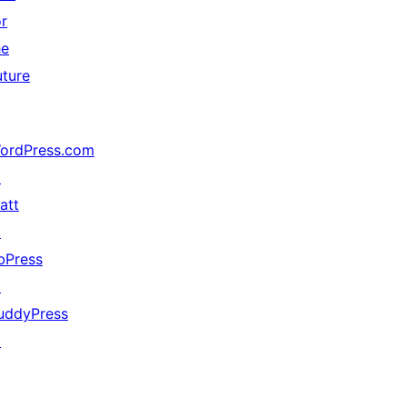
or
he
uture
ordPress.com
↗
att
↗
bPress
↗
uddyPress
↗