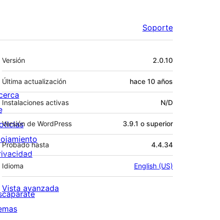
Soporte
Meta
Versión
2.0.10
Última actualización
hace
10 años
cerca
Instalaciones activas
N/D
e
oticias
Versión de WordPress
3.9.1 o superior
lojamiento
Probado hasta
4.4.34
rivacidad
Idioma
English (US)
Vista avanzada
scaparate
emas