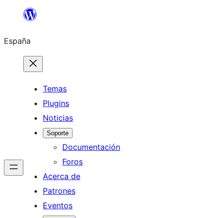
Saltar
al
España
contenido
Temas
Plugins
Noticias
Soporte
Documentación
Foros
Acerca de
Patrones
Eventos