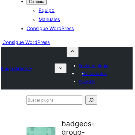
Colabora
Equipo
Manuales
Consigue WordPress
Consigue WordPress
Envía un plugin
Plugin Directory
Mis favoritos
Acceder
Buscar
plugins
badgeos-
group-