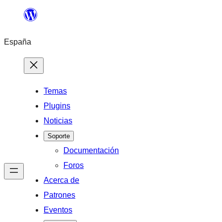
Saltar
al
España
contenido
Temas
Plugins
Noticias
Soporte
Documentación
Foros
Acerca de
Patrones
Eventos