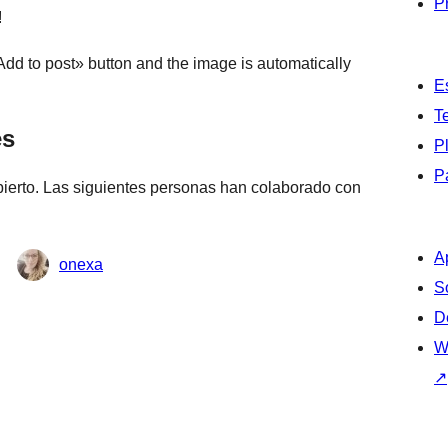
P
!
dd to post» button and the image is automatically
E
T
es
P
P
bierto. Las siguientes personas han colaborado con
A
onexa
S
D
W
↗