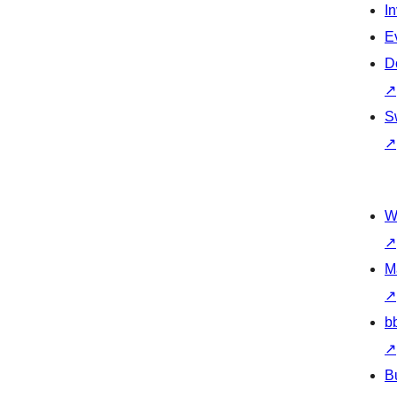
I
E
D
↗
S
↗
W
↗
M
↗
b
↗
B