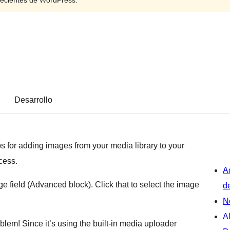
recientes de WordPress.
Desarrollo
s for adding images from your media library to your
ocess.
A
age field (Advanced block). Click that to select the image
d
N
A
lem! Since it’s using the built-in media uploader