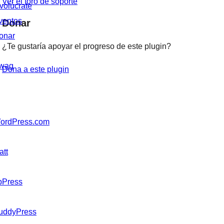
Ver el foro de soporte
nvolúcrate
ventos
Donar
onar
¿Te gustaría apoyar el progreso de este plugin?
wag
Dona a este plugin
ordPress.com
att
bPress
uddyPress