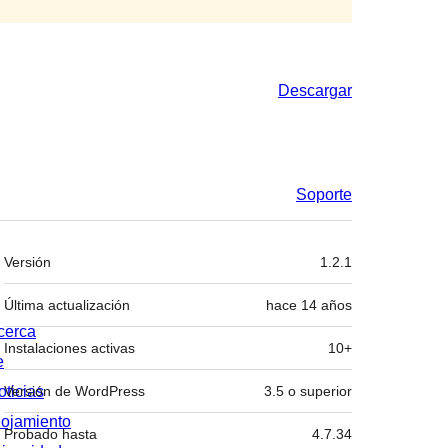
Descargar
Soporte
Meta
Versión
1.2.1
Última actualización
hace
14 años
cerca
Instalaciones activas
10+
e
oticias
Versión de WordPress
3.5 o superior
lojamiento
Probado hasta
4.7.34