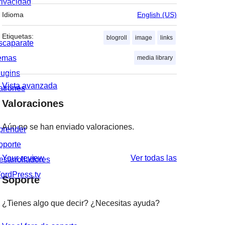
rivacidad
Idioma
English (US)
Etiquetas:
blogroll
image
links
scaparate
emas
media library
lugins
Vista avanzada
atrones
Valoraciones
Aún no se han enviado valoraciones.
prender
oporte
valoraciones
Your review
Ver todas las
esarrolladores
ordPress.tv
Soporte
¿Tienes algo que decir? ¿Necesitas ayuda?