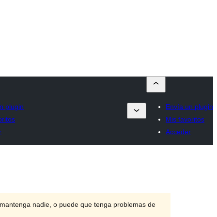
n plugin
Envía un plugin
oritos
Mis favoritos
r
Acceder
o mantenga nadie, o puede que tenga problemas de