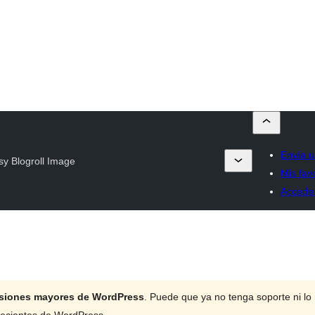
Envía u
sy Blogroll Image
Mis fav
Accede
ersiones mayores de WordPress
. Puede que ya no tenga soporte ni l