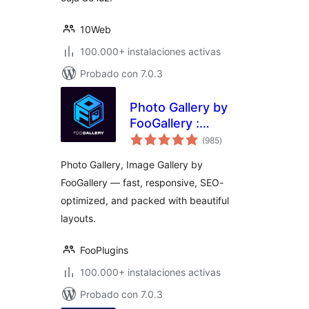
10Web
100.000+ instalaciones activas
Probado con 7.0.3
Photo Gallery by
FooGallery :
valoraciones
Responsive Image
(985
)
en
total
Gallery, Masonry
Photo Gallery, Image Gallery by
Gallery & Carousel
FooGallery — fast, responsive, SEO-
optimized, and packed with beautiful
layouts.
FooPlugins
100.000+ instalaciones activas
Probado con 7.0.3