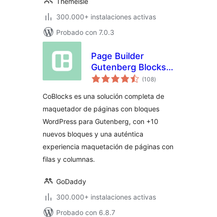
Themeisle
300.000+ instalaciones activas
Probado con 7.0.3
Page Builder
Gutenberg Blocks –
valoraciones
CoBlocks
(108
)
en
total
CoBlocks es una solución completa de
maquetador de páginas con bloques
WordPress para Gutenberg, con +10
nuevos bloques y una auténtica
experiencia maquetación de páginas con
filas y columnas.
GoDaddy
300.000+ instalaciones activas
Probado con 6.8.7