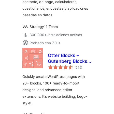
contacto, de pago, calculadoras,
cuestionarios, encuestas y aplicaciones
basadas en datos.
Strategy11 Team
300.000+ instalaciones activas
Probado con 7.0.3
Otter Blocks –
Gutenberg Blocks,
valoraciones
Page Builder for
(249
)
en
total
Gutenberg Editor &
Quickly create WordPress pages with
FSE
20+ blocks, 100+ ready-to-import
designs, and advanced editor
extensions. It’s website building, Lego-
style!