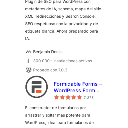
Plugin de SEO para WordPress con
metadatos de IA, schema, mapa del sitio
XML, redirecciones y Search Console.
SEO respetuoso con la privacidad y de
etiqueta blanca. Ahora preparado para
IA.
Benjamin Denis
300.000+ instalaciones activas
Probado con 7.0.3
Formidable Forms –
WordPress Form
valoraciones
Builder for Contact
(1.378
)
en
total
Forms, Calculators,
El constructor de formularios por
Quizzes & More
arrastrar y soltar más potente para
WordPress, ideal para formularios de