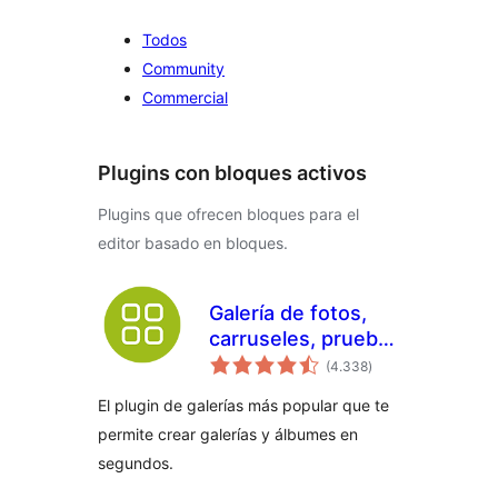
Todos
Community
Commercial
Plugins con bloques activos
Plugins que ofrecen bloques para el
editor basado en bloques.
Galería de fotos,
carruseles, pruebas
valoraciones
y temas – NextGEN
(4.338
)
en
total
Gallery
El plugin de galerías más popular que te
permite crear galerías y álbumes en
segundos.