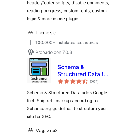
header/footer scripts, disable comments,
More
reading progress, custom fonts, custom
login & more in one plugin.
Themeisle
100.000+ instalaciones activas
Probado con 7.0.3
Schema &
Structured Data for
valoraciones
WP & AMP
(252
)
en
total
Schema & Structured Data adds Google
Rich Snippets markup according to
Schema.org guidelines to structure your
site for SEO.
Magazine3