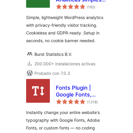
valoraciones
para WordPress
(182
)
en
total
(alternativa a
Simple, lightweight WordPress analytics
Google Analytics)
with privacy-friendly visitor tracking.
Cookieless and GDPR-ready. Setup in
seconds, no cookie banner needed.
Burst Statistics B.V.
200.000+ instalaciones activas
Probado con 7.0.3
Fonts Plugin |
Google Fonts,
valoraciones
Adobe Fonts &
(1.218
)
en
total
Upload Fonts
Instantly change your entire website's
typography with Google Fonts, Adobe
Fonts, or custom fonts — no coding