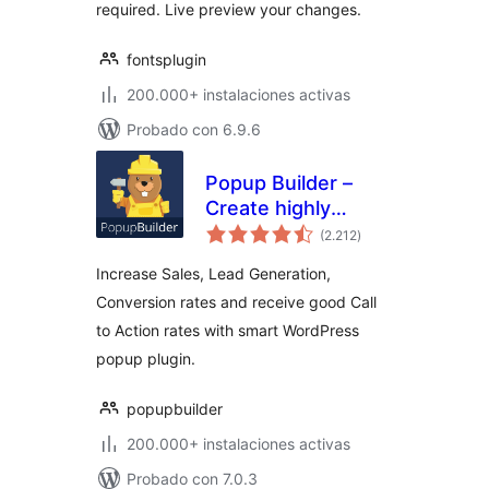
required. Live preview your changes.
fontsplugin
200.000+ instalaciones activas
Probado con 6.9.6
Popup Builder –
Create highly
valoraciones
converting, mobile
(2.212
)
en
total
friendly marketing
Increase Sales, Lead Generation,
popups.
Conversion rates and receive good Call
to Action rates with smart WordPress
popup plugin.
popupbuilder
200.000+ instalaciones activas
Probado con 7.0.3