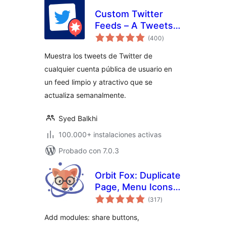
Custom Twitter
Feeds – A Tweets
valoraciones
Widget or X Feed
(400
)
en
total
Widget
Muestra los tweets de Twitter de
cualquier cuenta pública de usuario en
un feed limpio y atractivo que se
actualiza semanalmente.
Syed Balkhi
100.000+ instalaciones activas
Probado con 7.0.3
Orbit Fox: Duplicate
Page, Menu Icons,
valoraciones
SVG Support,
(317
)
en
total
Cookie Notice,
Add modules: share buttons,
Custom Fonts &