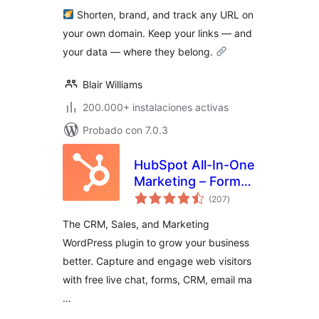
total
Shortener, Link
Shorten, brand, and track any URL on
Cloaking, Tracking
your own domain. Keep your links — and
& Branded Short
your data — where they belong.
Links
Blair Williams
200.000+ instalaciones activas
Probado con 7.0.3
HubSpot All-In-One
Marketing – Forms,
valoraciones
Popups, Live Chat
(207
)
en
total
The CRM, Sales, and Marketing
WordPress plugin to grow your business
better. Capture and engage web visitors
with free live chat, forms, CRM, email ma
…