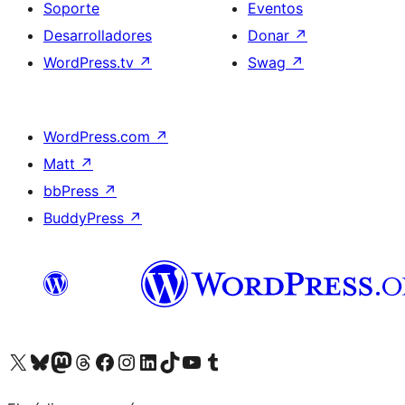
Soporte
Eventos
Desarrolladores
Donar
↗
WordPress.tv
↗
Swag
↗
WordPress.com
↗
Matt
↗
bbPress
↗
BuddyPress
↗
Visita nuestra cuenta de X (anteriormente Twitter)
Visita nuestra cuenta de Bluesky
Visita nuestra cuenta de Mastodon
Visita nuestra cuenta de Threads
Visita nuestra página de Facebook
Visita nuestra cuenta de Instagram
Visita nuestra cuenta de LinkedIn
Visita nuestra cuenta de TikTok
Visita nuestro canal de YouTube
Visita nuestra cuenta de Tumblr