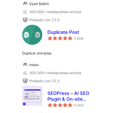
Syed Balkhi
300.000+ instalaciones activas
Probado con 7.0.3
Duplicate Post
valoraciones
(1.609
)
en
total
Duplicar entradas
Inisev
300.000+ instalaciones activas
Probado con 7.0.3
SEOPress – AI SEO
Plugin & On-site
valoraciones
SEO
(1.242
)
en
total