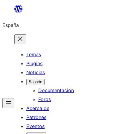
Saltar
al
España
contenido
Temas
Plugins
Noticias
Soporte
Documentación
Foros
Acerca de
Patrones
Eventos