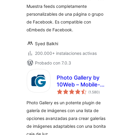
Muestra feeds completamente
personalizables de una página o grupo
de Facebook. Es compatible con
oEmbeds de Facebook.
Syed Balkhi
200.000+ instalaciones activas
Probado con 7.0.3
Photo Gallery by
10Web – Mobile-
valoraciones
Friendly Image
(1.580
)
en
total
Gallery
Photo Gallery es un potente plugin de
galería de imágenes con una lista de
opciones avanzadas para crear galerías
de imágenes adaptables con una bonita
caja de luz.