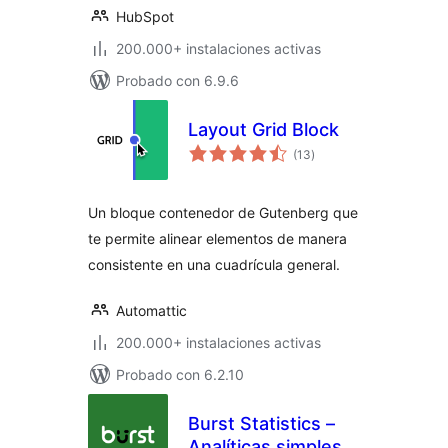
HubSpot
200.000+ instalaciones activas
Probado con 6.9.6
Layout Grid Block
valoraciones
(13
)
en
total
Un bloque contenedor de Gutenberg que
te permite alinear elementos de manera
consistente en una cuadrícula general.
Automattic
200.000+ instalaciones activas
Probado con 6.2.10
Burst Statistics –
Analíticas simples