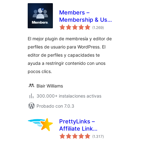
Members –
Membership & User
valoraciones
Role Editor Plugin
(1.269
)
en
total
El mejor plugin de membresía y editor de
perfiles de usuario para WordPress. El
editor de perfiles y capacidades te
ayuda a restringir contenido con unos
pocos clics.
Blair Williams
300.000+ instalaciones activas
Probado con 7.0.3
PrettyLinks –
Affiliate Link
valoraciones
Management, URL
(1.317
)
en