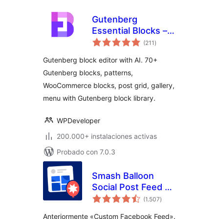
Gutenberg
Essential Blocks –
valoraciones
Page Builder for
(211
)
en
total
Gutenberg Blocks &
Gutenberg block editor with AI. 70+
Patterns
Gutenberg blocks, patterns,
WooCommerce blocks, post grid, gallery,
menu with Gutenberg block library.
WPDeveloper
200.000+ instalaciones activas
Probado con 7.0.3
Smash Balloon
Social Post Feed –
valoraciones
Simple Social Feeds
(1.507
)
en
total
for WordPress
Anteriormente «Custom Facebook Feed».