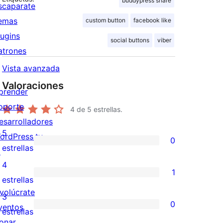
buddypress share
scaparate
emas
custom button
facebook like
lugins
social buttons
viber
atrones
Vista avanzada
Valoraciones
prender
oporte
4
de 5 estrellas.
esarrolladores
5
ordPress.tv
0
0
estrellas
↗
valoraciones
4
1
de
1
estrellas
5
nvolúcrate
valoración
3
0
estrellas
ventos
de
0
estrellas
onar