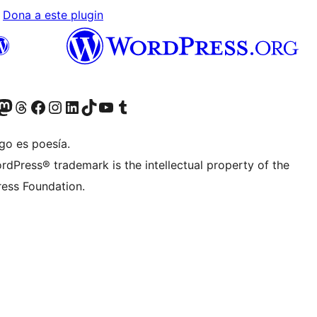
Dona a este plugin
teriormente Twitter)
tra cuenta de Bluesky
sita nuestra cuenta de Mastodon
Visita nuestra cuenta de Threads
Visita nuestra página de Facebook
Visita nuestra cuenta de Instagram
Visita nuestra cuenta de LinkedIn
Visita nuestra cuenta de TikTok
Visita nuestro canal de YouTube
Visita nuestra cuenta de Tumblr
go es poesía.
rdPress® trademark is the intellectual property of the
ess Foundation.