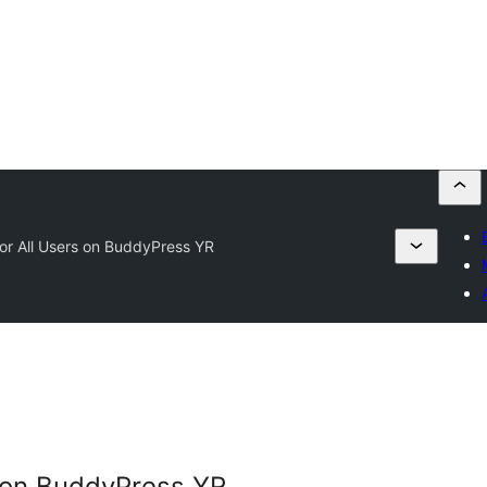
for All Users on BuddyPress YR
s on BuddyPress YR