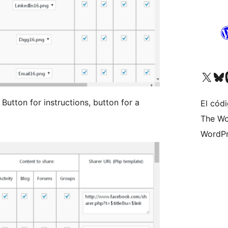
Visita nuestra cuenta de X (an
Visita nues
Vi
 Button for instructions, button for a
El códi
The Wo
WordPr