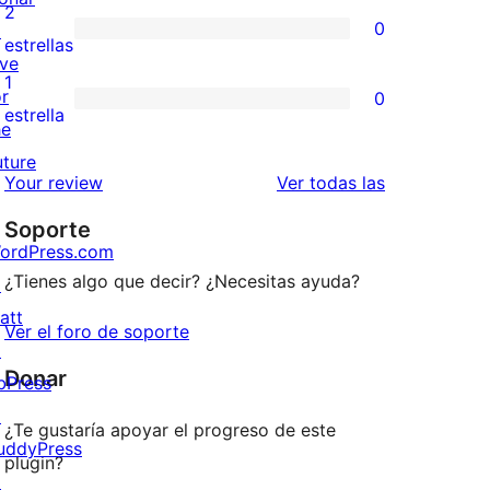
4
valoraciones
2
0
↗
estrellas
de
0
estrellas
ive
3
valoraciones
1
or
0
estrellas
de
0
estrella
he
2
valoraciones
uture
estrellas
de
valoraciones
Your review
Ver todas las
1
Soporte
estrellas
ordPress.com
¿Tienes algo que decir? ¿Necesitas ayuda?
↗
att
Ver el foro de soporte
↗
Donar
bPress
↗
¿Te gustaría apoyar el progreso de este
uddyPress
plugin?
↗