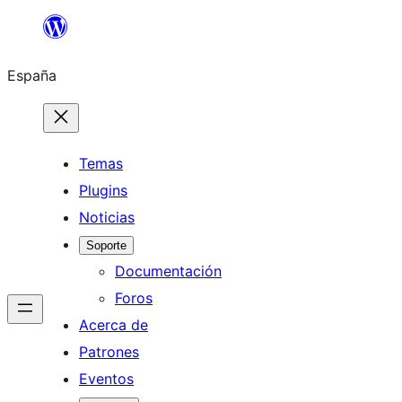
Saltar
al
España
contenido
Temas
Plugins
Noticias
Soporte
Documentación
Foros
Acerca de
Patrones
Eventos