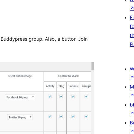
F
f
t
 Buddypress group. Also, a button Join
F
W
M
b
B