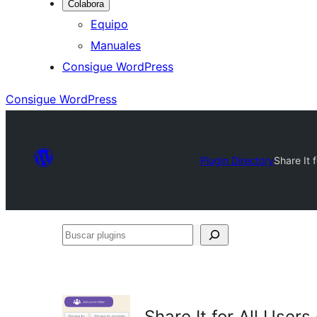
Colabora
Equipo
Manuales
Consigue WordPress
Consigue WordPress
Plugin Directory
Share It 
Buscar
plugins
Share It for All User