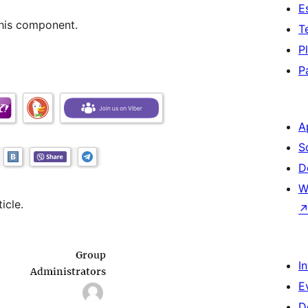
E
 this component.
T
P
P
A
S
D
W
icle.
I
E
D