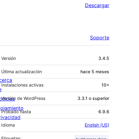
Descargar
Soporte
Meta
Versión
3.4.5
Última actualización
hace
5 meses
cerca
Instalaciones activas
10+
e
oticias
Versión de WordPress
3.3.1 o superior
lojamiento
Probado hasta
6.9.6
rivacidad
Idioma
English (US)
Etiquetas: