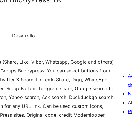
Desarrollo
ns (Share, Like, Viber, Whatsapp, Google and others)
r Groups Buddypress. You can select buttons from
A
, Twitter X Share, LinkedIn Share, Digg, WhatsApp
d
er Group Button, Telegram share, Google search for
N
search, Yahoo search, Ask search, Duckduckgo search.
A
n for any URL link. Can be used custom icons,
P
ress sites. Original code, credit Modemlooper.