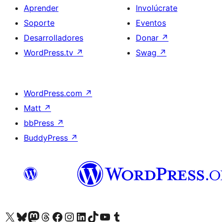
Aprender
Involúcrate
Soporte
Eventos
Desarrolladores
Donar
↗
WordPress.tv
↗
Swag
↗
WordPress.com
↗
Matt
↗
bbPress
↗
BuddyPress
↗
Visita nuestra cuenta de X (anteriormente Twitter)
Visita nuestra cuenta de Bluesky
Visita nuestra cuenta de Mastodon
Visita nuestra cuenta de Threads
Visita nuestra página de Facebook
Visita nuestra cuenta de Instagram
Visita nuestra cuenta de LinkedIn
Visita nuestra cuenta de TikTok
Visita nuestro canal de YouTube
Visita nuestra cuenta de Tumblr