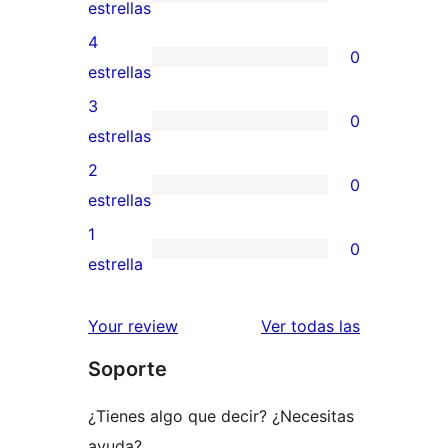
2
estrellas
valoraciones
4
0
de
0
estrellas
5
valoraciones
3
0
estrellas
de
0
estrellas
4
valoraciones
2
0
estrellas
de
0
estrellas
3
valoraciones
1
0
estrellas
de
0
estrella
2
valoraciones
estrellas
de
valoracione
Your review
Ver todas las
1
Soporte
estrellas
¿Tienes algo que decir? ¿Necesitas
ayuda?