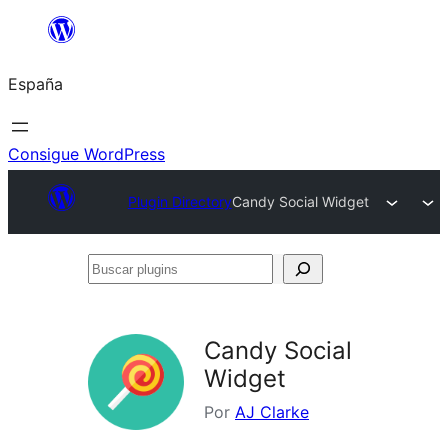
Saltar
al
España
contenido
Consigue WordPress
Plugin Directory
Candy Social Widget
Buscar
plugins
Candy Social
Widget
Por
AJ Clarke