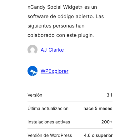
«Candy Social Widget» es un
software de código abierto. Las
siguientes personas han
colaborado con este plugin.
Colaboradores
AJ Clarke
WPExplorer
Meta
Versión
3.1
Última actualización
hace
5 meses
Instalaciones activas
200+
Versión de WordPress
4.6 o superior