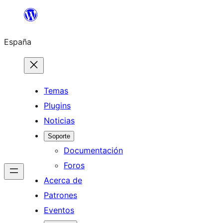
Saltar
al
España
contenido
Temas
Plugins
Noticias
Soporte
Documentación
Foros
Acerca de
Patrones
Eventos