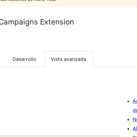
Campaigns Extension
Desarrollo
Vista avanzada
A
d
N
A