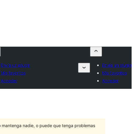
Envía un plugin
Envía un plugin
Mis favoritos
Mis favoritos
Acceder
Acceder
lo mantenga nadie, o puede que tenga problemas