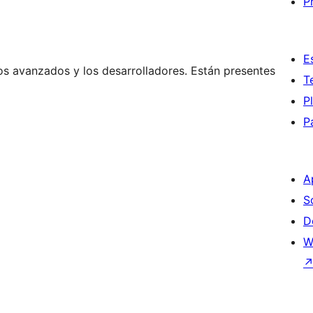
P
E
os avanzados y los desarrolladores. Están presentes
T
P
P
A
S
D
W