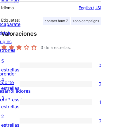
rivacidad
Idioma
English (US)
Etiquetas:
contact form 7
zoho campaigns
scaparate
emas
Valoraciones
lugins
3
de 5 estrellas.
atrones
5
0
0
estrellas
prender
valoraciones
4
oporte
0
de
0
estrellas
esarrolladores
5
valoraciones
3
ordPress.tv
1
estrellas
de
1
estrellas
↗
4
valoración
2
0
estrellas
de
0
estrellas