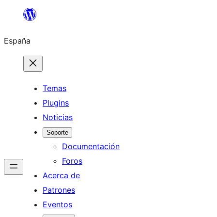
Saltar
al
España
contenido
Temas
Plugins
Noticias
Soporte
Documentación
Foros
Acerca de
Patrones
Eventos