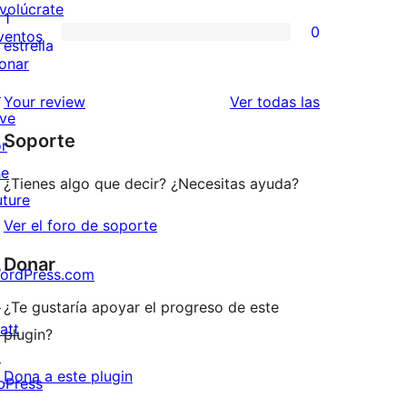
nvolúcrate
3
valoraciones
1
0
ventos
estrellas
de
0
estrella
onar
2
valoraciones
↗
estrellas
de
valoraciones
Your review
Ver todas las
ive
1
Soporte
or
estrellas
he
¿Tienes algo que decir? ¿Necesitas ayuda?
uture
Ver el foro de soporte
Donar
ordPress.com
↗
¿Te gustaría apoyar el progreso de este
att
plugin?
↗
Dona a este plugin
bPress