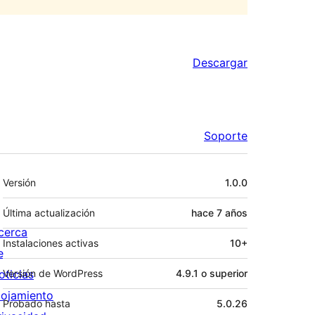
Descargar
Soporte
Meta
Versión
1.0.0
Última actualización
hace
7 años
cerca
Instalaciones activas
10+
e
oticias
Versión de WordPress
4.9.1 o superior
lojamiento
Probado hasta
5.0.26