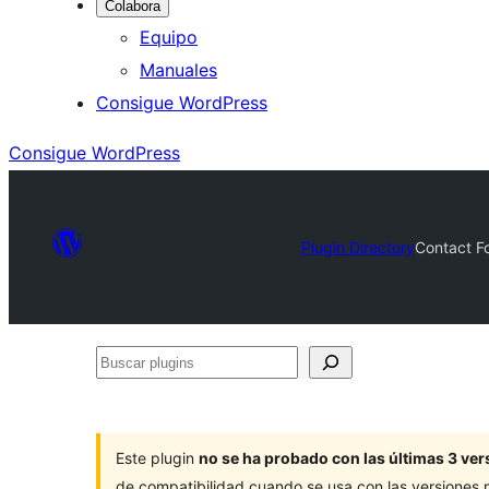
Colabora
Equipo
Manuales
Consigue WordPress
Consigue WordPress
Plugin Directory
Contact F
Buscar
plugins
Este plugin
no se ha probado con las últimas 3 v
de compatibilidad cuando se usa con las versiones