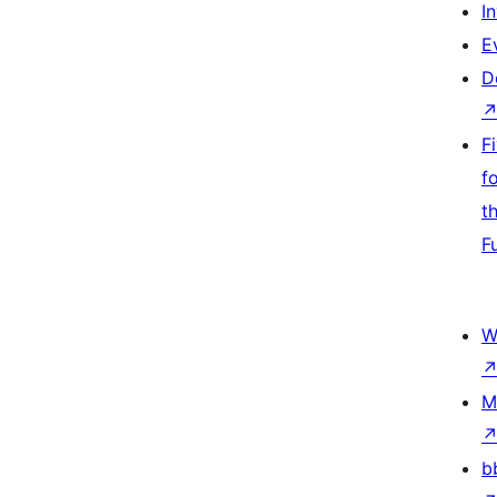
I
E
D
F
f
t
F
W
M
b