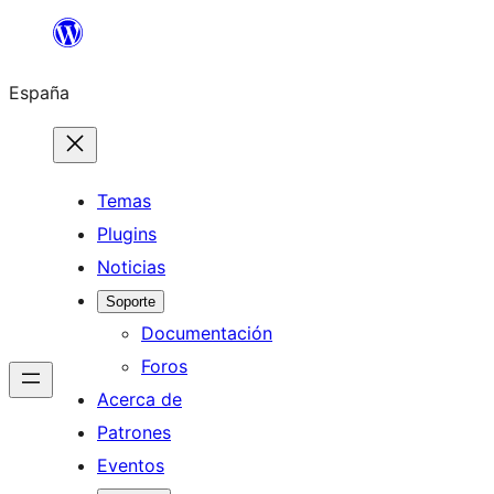
Saltar
al
España
contenido
Temas
Plugins
Noticias
Soporte
Documentación
Foros
Acerca de
Patrones
Eventos