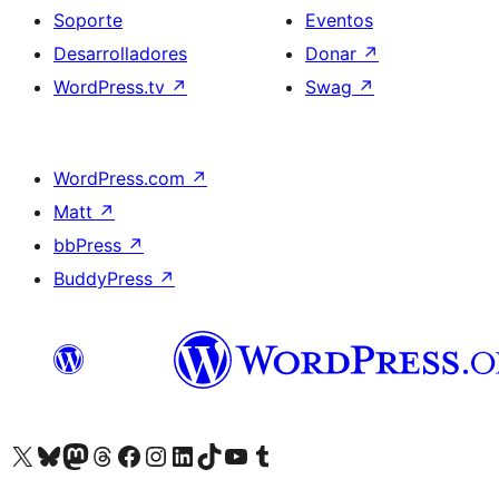
Soporte
Eventos
Desarrolladores
Donar
↗
WordPress.tv
↗
Swag
↗
WordPress.com
↗
Matt
↗
bbPress
↗
BuddyPress
↗
Visita nuestra cuenta de X (anteriormente Twitter)
Visita nuestra cuenta de Bluesky
Visita nuestra cuenta de Mastodon
Visita nuestra cuenta de Threads
Visita nuestra página de Facebook
Visita nuestra cuenta de Instagram
Visita nuestra cuenta de LinkedIn
Visita nuestra cuenta de TikTok
Visita nuestro canal de YouTube
Visita nuestra cuenta de Tumblr