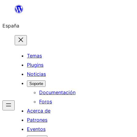
Saltar
al
España
contenido
Temas
Plugins
Noticias
Soporte
Documentación
Foros
Acerca de
Patrones
Eventos