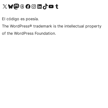
Visita nuestra cuenta de X (anteriormente Twitter)
Visita nuestra cuenta de Bluesky
Visita nuestra cuenta de Mastodon
Visita nuestra cuenta de Threads
Visita nuestra página de Facebook
Visita nuestra cuenta de Instagram
Visita nuestra cuenta de LinkedIn
Visita nuestra cuenta de TikTok
Visita nuestro canal de YouTube
Visita nuestra cuenta de Tumblr
El código es poesía.
The WordPress® trademark is the intellectual property
of the WordPress Foundation.