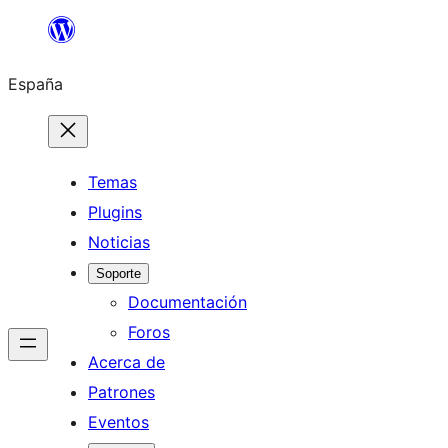
Saltar
al
España
contenido
Temas
Plugins
Noticias
Soporte
Documentación
Foros
Acerca de
Patrones
Eventos