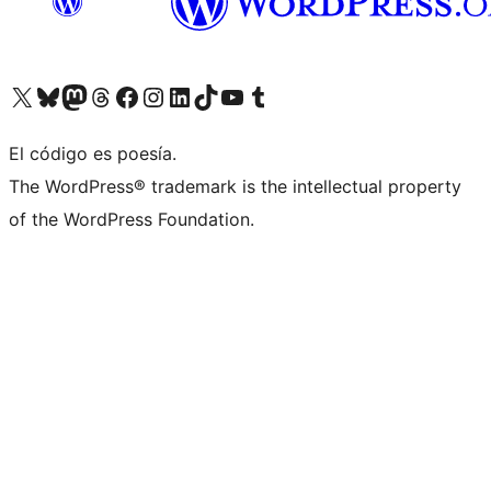
Visita nuestra cuenta de X (anteriormente Twitter)
Visita nuestra cuenta de Bluesky
Visita nuestra cuenta de Mastodon
Visita nuestra cuenta de Threads
Visita nuestra página de Facebook
Visita nuestra cuenta de Instagram
Visita nuestra cuenta de LinkedIn
Visita nuestra cuenta de TikTok
Visita nuestro canal de YouTube
Visita nuestra cuenta de Tumblr
El código es poesía.
The WordPress® trademark is the intellectual property
of the WordPress Foundation.