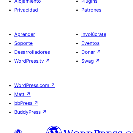
Alojamiento
Plugins
Privacidad
Patrones
Aprender
Involúcrate
Soporte
Eventos
Desarrolladores
Donar
↗
WordPress.tv
↗
Swag
↗
WordPress.com
↗
Matt
↗
bbPress
↗
BuddyPress
↗