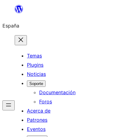
Saltar
al
España
contenido
Temas
Plugins
Noticias
Soporte
Documentación
Foros
Acerca de
Patrones
Eventos