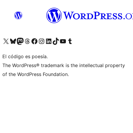
Visita nuestra cuenta de X (anteriormente Twitter)
Visita nuestra cuenta de Bluesky
Visita nuestra cuenta de Mastodon
Visita nuestra cuenta de Threads
Visita nuestra página de Facebook
Visita nuestra cuenta de Instagram
Visita nuestra cuenta de LinkedIn
Visita nuestra cuenta de TikTok
Visita nuestro canal de YouTube
Visita nuestra cuenta de Tumblr
El código es poesía.
The WordPress® trademark is the intellectual property
of the WordPress Foundation.