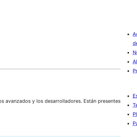
A
d
N
A
P
E
os avanzados y los desarrolladores. Están presentes
T
P
P