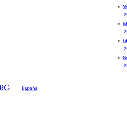
W
M
b
B
España