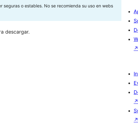
ser seguras o estables. No se recomienda su uso en webs
A
S
D
ra descargar.
W
I
E
D
S