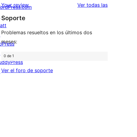
estrellas
de
valoraciones
Your review
Ver todas las
ordPress.com
1
↗
Soporte
estrellas
att
Problemas resueltos en los últimos dos
↗
meses:
bPress
↗
0 de 1
uddyPress
Ver el foro de soporte
↗