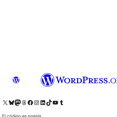
Visita nuestra cuenta de X (anteriormente Twitter)
Visita nuestra cuenta de Bluesky
Visita nuestra cuenta de Mastodon
Visita nuestra cuenta de Threads
Visita nuestra página de Facebook
Visita nuestra cuenta de Instagram
Visita nuestra cuenta de LinkedIn
Visita nuestra cuenta de TikTok
Visita nuestro canal de YouTube
Visita nuestra cuenta de Tumblr
El código es poesía.