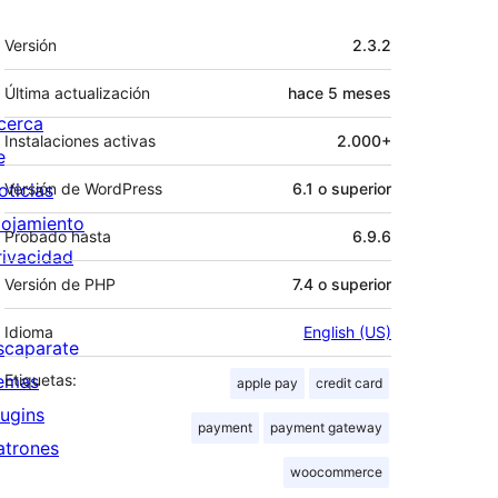
Meta
Versión
2.3.2
Última actualización
hace
5 meses
cerca
Instalaciones activas
2.000+
e
oticias
Versión de WordPress
6.1 o superior
lojamiento
Probado hasta
6.9.6
rivacidad
Versión de PHP
7.4 o superior
Idioma
English (US)
scaparate
emas
Etiquetas:
apple pay
credit card
lugins
payment
payment gateway
atrones
woocommerce