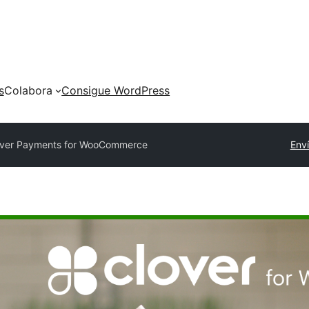
s
Colabora
Consigue WordPress
over Payments for WooCommerce
Enví