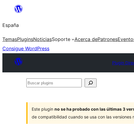
Saltar
al
España
contenido
Temas
Plugins
Noticias
Soporte
Acerca de
Patrones
Evento
Consigue WordPress
Plugin Dire
Buscar
plugins
Este plugin
no se ha probado con las últimas 3 v
de compatibilidad cuando se usa con las versiones