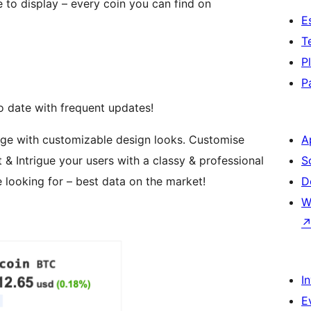
 to display – every coin you can find on
E
T
P
P
to date with frequent updates!
ange with customizable design looks. Customise
A
st & Intrigue your users with a classy & professional
S
e looking for – best data on the market!
D
W
I
E