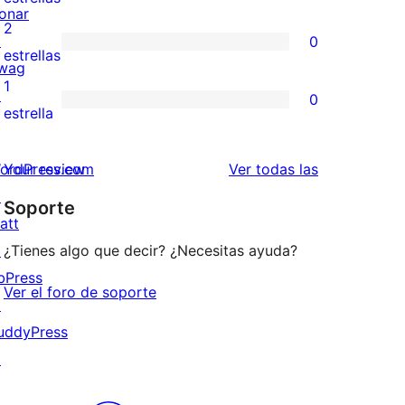
onar
4
valoraciones
2
↗
0
estrellas
de
0
estrellas
wag
3
valoraciones
1
↗
0
estrellas
de
0
estrella
2
valoraciones
estrellas
de
valoraciones
ordPress.com
Your review
Ver todas las
1
↗
Soporte
estrellas
att
↗
¿Tienes algo que decir? ¿Necesitas ayuda?
bPress
Ver el foro de soporte
↗
uddyPress
↗