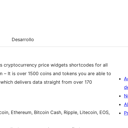
Desarrollo
s cryptocurrency price widgets shortcodes for all
 – It is over 1500 coins and tokens you are able to
A
 which delivers data straight from over 170
d
N
A
in, Ethereum, Bitcoin Cash, Ripple, Litecoin, EOS,
P