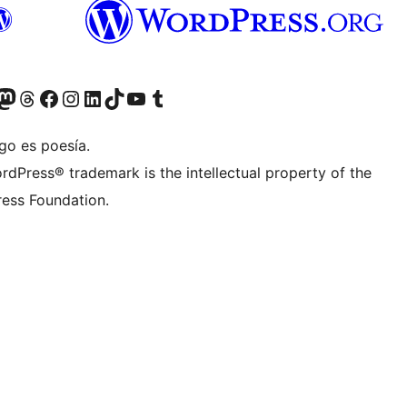
teriormente Twitter)
tra cuenta de Bluesky
sita nuestra cuenta de Mastodon
Visita nuestra cuenta de Threads
Visita nuestra página de Facebook
Visita nuestra cuenta de Instagram
Visita nuestra cuenta de LinkedIn
Visita nuestra cuenta de TikTok
Visita nuestro canal de YouTube
Visita nuestra cuenta de Tumblr
go es poesía.
rdPress® trademark is the intellectual property of the
ess Foundation.