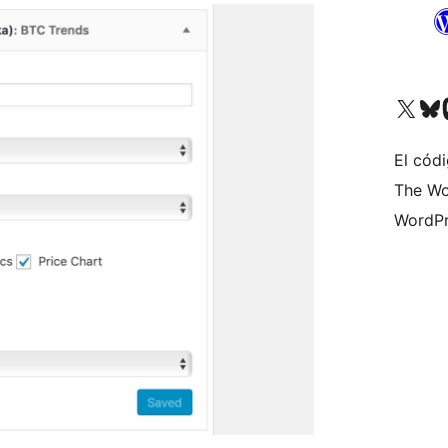
Visita nuestra cuenta de X (an
Visita nues
Vi
El códi
The Wo
WordPr