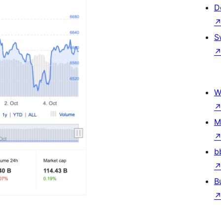
D
S
W
M
b
B