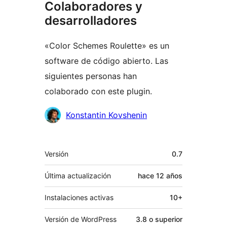
Colaboradores y
desarrolladores
«Color Schemes Roulette» es un
software de código abierto. Las
siguientes personas han
colaborado con este plugin.
Colaboradores
Konstantin Kovshenin
Meta
Versión
0.7
Última actualización
hace
12 años
Instalaciones activas
10+
Versión de WordPress
3.8 o superior