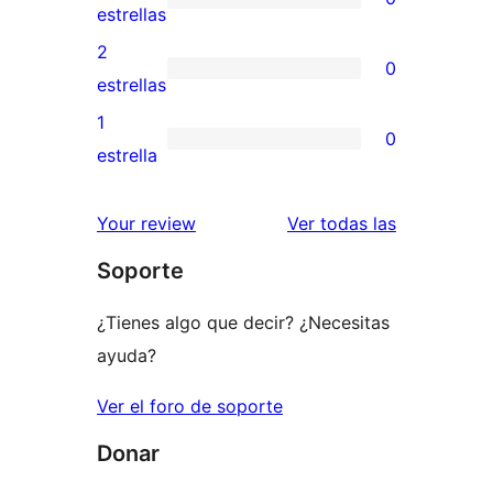
estrellas
de
0
estrellas
4
valoraciones
2
0
estrellas
de
0
estrellas
3
valoraciones
1
0
estrellas
de
0
estrella
2
valoraciones
estrellas
de
valoracione
Your review
Ver todas las
1
Soporte
estrellas
¿Tienes algo que decir? ¿Necesitas
ayuda?
Ver el foro de soporte
Donar