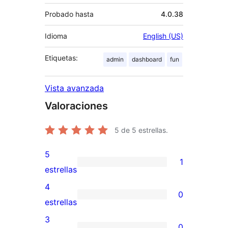
Probado hasta
4.0.38
Idioma
English (US)
Etiquetas:
admin
dashboard
fun
Vista avanzada
Valoraciones
5
de 5 estrellas.
5
1
1
estrellas
valoración
4
0
de
0
estrellas
5
valoraciones
3
0