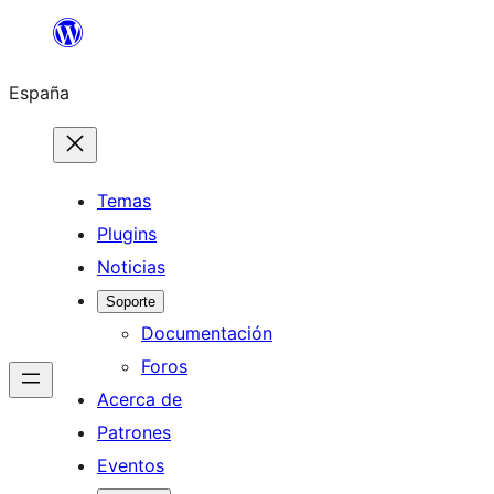
Saltar
al
España
contenido
Temas
Plugins
Noticias
Soporte
Documentación
Foros
Acerca de
Patrones
Eventos