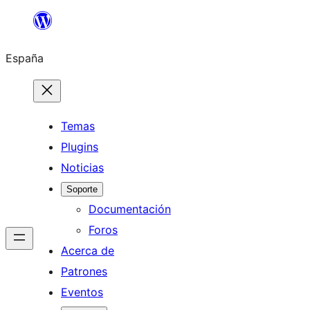
Saltar
al
España
contenido
Temas
Plugins
Noticias
Soporte
Documentación
Foros
Acerca de
Patrones
Eventos