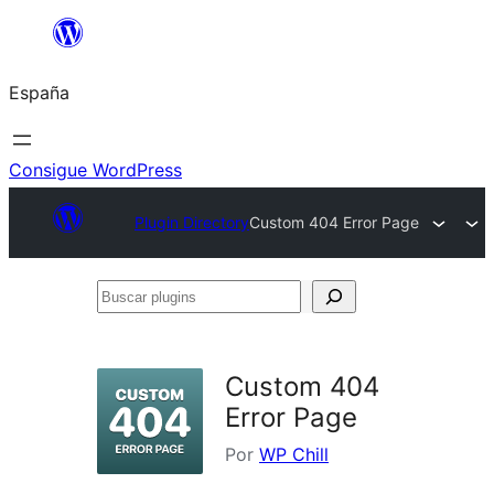
Saltar
al
España
contenido
Consigue WordPress
Plugin Directory
Custom 404 Error Page
Buscar
plugins
Custom 404
Error Page
Por
WP Chill