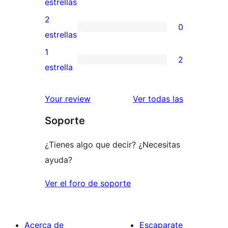
0
estrellas
4
valoraciones
2
0
estrellas
de
0
estrellas
3
valoraciones
1
2
estrellas
de
2
estrella
2
valoraciones
estrellas
de
valoracione
Your review
Ver todas las
1
Soporte
estrellas
¿Tienes algo que decir? ¿Necesitas
ayuda?
Ver el foro de soporte
Acerca de
Escaparate