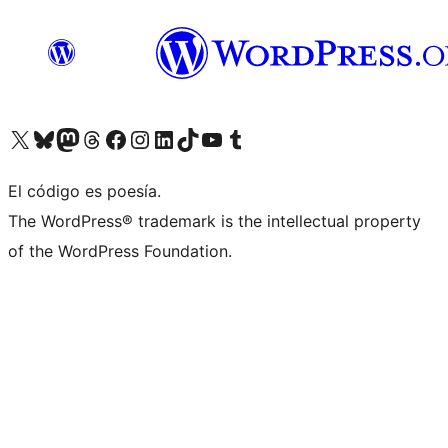
Visita nuestra cuenta de X (anteriormente Twitter)
Visita nuestra cuenta de Bluesky
Visita nuestra cuenta de Mastodon
Visita nuestra cuenta de Threads
Visita nuestra página de Facebook
Visita nuestra cuenta de Instagram
Visita nuestra cuenta de LinkedIn
Visita nuestra cuenta de TikTok
Visita nuestro canal de YouTube
Visita nuestra cuenta de Tumblr
El código es poesía.
The WordPress® trademark is the intellectual property
of the WordPress Foundation.