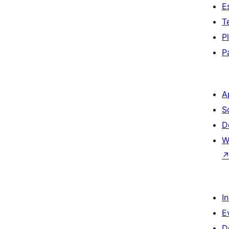
E
T
P
P
A
S
D
W
I
E
D