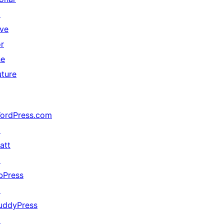
↗
ive
or
he
uture
ordPress.com
↗
att
↗
bPress
↗
uddyPress
↗