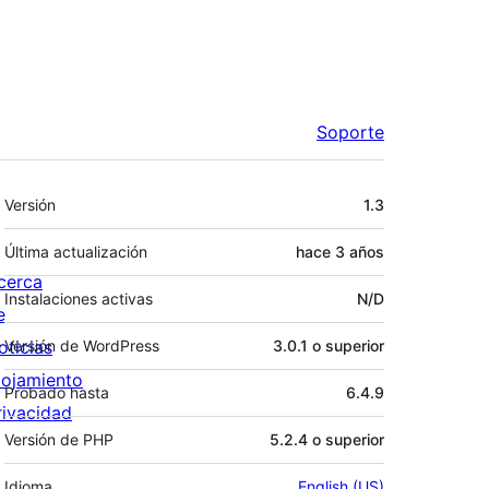
Soporte
Meta
Versión
1.3
Última actualización
hace
3 años
cerca
Instalaciones activas
N/D
e
oticias
Versión de WordPress
3.0.1 o superior
lojamiento
Probado hasta
6.4.9
rivacidad
Versión de PHP
5.2.4 o superior
Idioma
English (US)