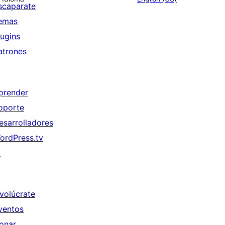
scaparate
emas
lugins
atrones
prender
oporte
esarrolladores
ordPress.tv
↗
nvolúcrate
ventos
onar