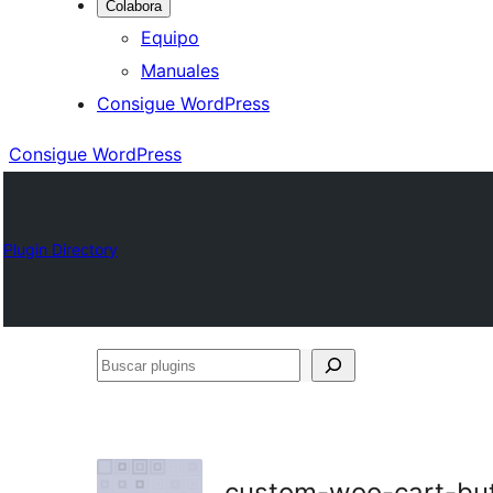
Colabora
Equipo
Manuales
Consigue WordPress
Consigue WordPress
Plugin Directory
Buscar
plugins
custom-woo-cart-bu