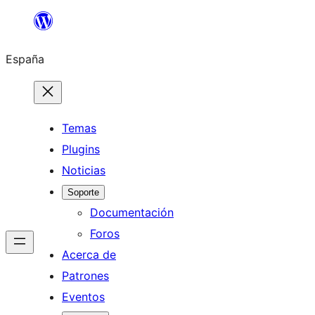
Saltar
al
España
contenido
Temas
Plugins
Noticias
Soporte
Documentación
Foros
Acerca de
Patrones
Eventos