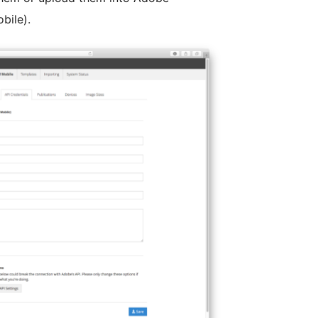
bile).