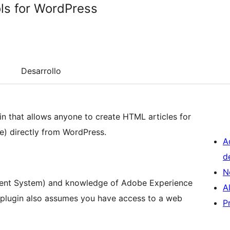
ols for WordPress
Desarrollo
gin that allows anyone to create HTML articles for
) directly from WordPress.
A
d
N
ent System) and knowledge of Adobe Experience
A
 plugin also assumes you have access to a web
P