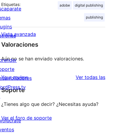
Etiquetas:
adobe
digital publishing
scaparate
emas
publishing
lugins
Vista avanzada
atrones
Valoraciones
Aún no se han enviado valoraciones.
prender
oporte
valoraciones
Your review
Ver todas las
esarrolladores
ordPress.tv
Soporte
↗
¿Tienes algo que decir? ¿Necesitas ayuda?
Ver el foro de soporte
nvolúcrate
ventos