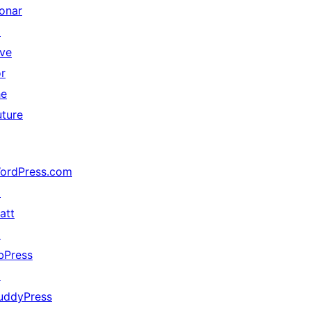
onar
↗
ive
or
he
uture
ordPress.com
↗
att
↗
bPress
↗
uddyPress