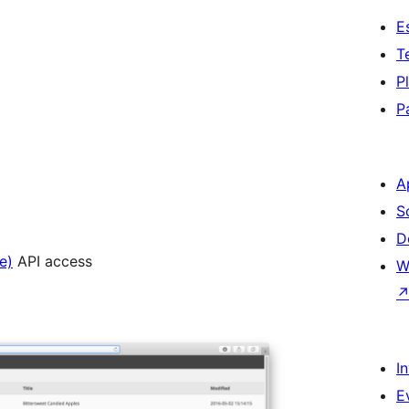
E
T
P
P
A
S
D
e)
API access
W
I
E