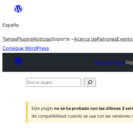
Saltar
al
España
contenido
Temas
Plugins
Noticias
Soporte
Acerca de
Patrones
Evento
Consigue WordPress
Plugin Directory
Dig
Buscar
plugins
Este plugin
no se ha probado con las últimas 3 v
de compatibilidad cuando se usa con las versiones