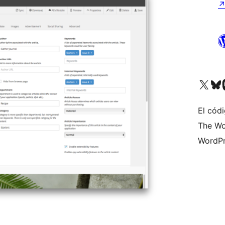
Visita nuestra cuenta de X (an
Visita nues
Vi
El códi
The Wo
WordPr