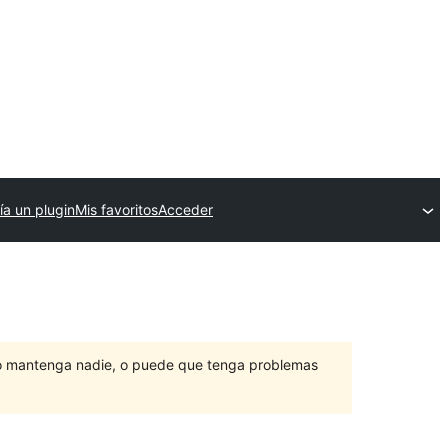
ía un plugin
Mis favoritos
Acceder
lo mantenga nadie, o puede que tenga problemas