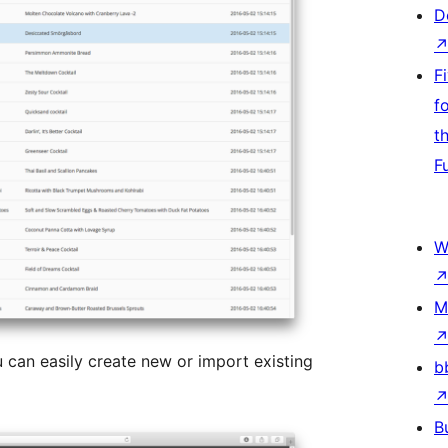
D
F
f
t
F
W
M
ou can easily create new or import existing
b
B