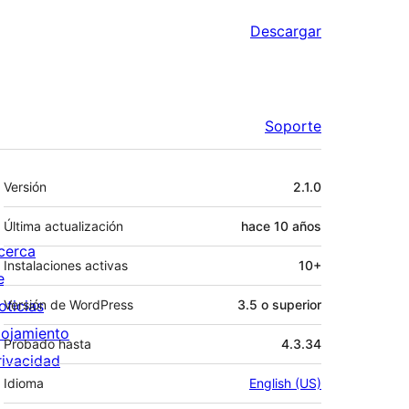
Descargar
Soporte
Meta
Versión
2.1.0
Última actualización
hace
10 años
cerca
Instalaciones activas
10+
e
oticias
Versión de WordPress
3.5 o superior
lojamiento
Probado hasta
4.3.34
rivacidad
Idioma
English (US)