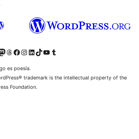
↗
teriormente Twitter)
tra cuenta de Bluesky
sita nuestra cuenta de Mastodon
Visita nuestra cuenta de Threads
Visita nuestra página de Facebook
Visita nuestra cuenta de Instagram
Visita nuestra cuenta de LinkedIn
Visita nuestra cuenta de TikTok
Visita nuestro canal de YouTube
Visita nuestra cuenta de Tumblr
go es poesía.
rdPress® trademark is the intellectual property of the
ess Foundation.