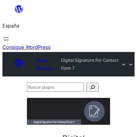
Saltar
al
España
contenido
Consigue WordPress
Plugin
Digital Signature For Contact
Directory
Form 7
Buscar
plugins