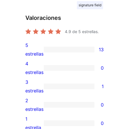
signature field
Valoraciones
4.9
de 5 estrellas.
5
13
13
estrellas
valoraciones
4
0
de
0
estrellas
5
valoraciones
3
1
estrellas
de
1
estrellas
4
valoración
2
0
estrellas
de
0
estrellas
3
valoraciones
1
0
estrellas
de
0
estrella