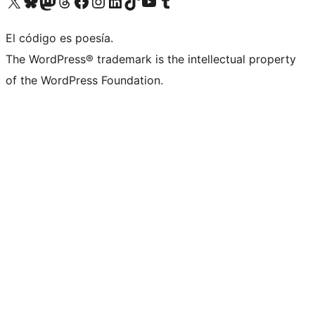
Visita nuestra cuenta de X (anteriormente Twitter)
Visita nuestra cuenta de Bluesky
Visita nuestra cuenta de Mastodon
Visita nuestra cuenta de Threads
Visita nuestra página de Facebook
Visita nuestra cuenta de Instagram
Visita nuestra cuenta de LinkedIn
Visita nuestra cuenta de TikTok
Visita nuestro canal de YouTube
Visita nuestra cuenta de Tumblr
El código es poesía.
The WordPress® trademark is the intellectual property
of the WordPress Foundation.