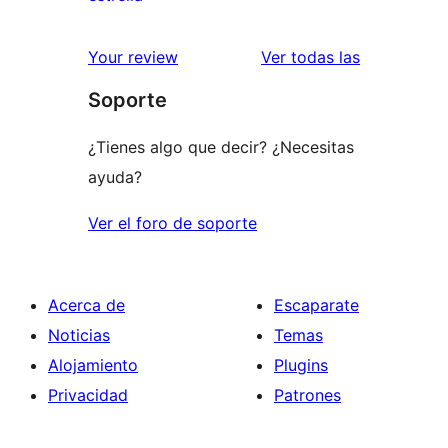
2
valoraciones
estrellas
de
valoracione
Your review
Ver todas las
1
Soporte
estrellas
¿Tienes algo que decir? ¿Necesitas
ayuda?
Ver el foro de soporte
Acerca de
Escaparate
Noticias
Temas
Alojamiento
Plugins
Privacidad
Patrones