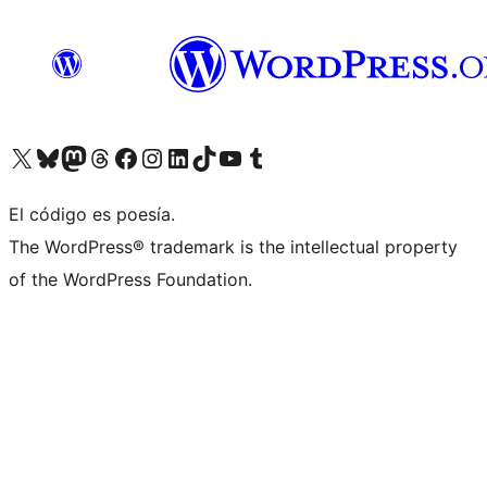
Visita nuestra cuenta de X (anteriormente Twitter)
Visita nuestra cuenta de Bluesky
Visita nuestra cuenta de Mastodon
Visita nuestra cuenta de Threads
Visita nuestra página de Facebook
Visita nuestra cuenta de Instagram
Visita nuestra cuenta de LinkedIn
Visita nuestra cuenta de TikTok
Visita nuestro canal de YouTube
Visita nuestra cuenta de Tumblr
El código es poesía.
The WordPress® trademark is the intellectual property
of the WordPress Foundation.