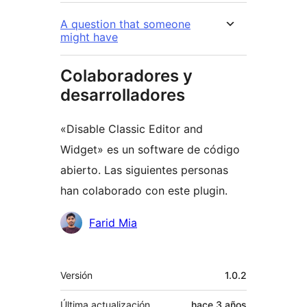
A question that someone
might have
Colaboradores y
desarrolladores
«Disable Classic Editor and
Widget» es un software de código
abierto. Las siguientes personas
han colaborado con este plugin.
Colaboradores
Farid Mia
Meta
Versión
1.0.2
Última actualización
hace
3 años