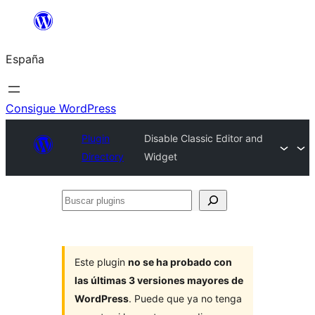
Saltar
al
España
contenido
Consigue WordPress
Plugin
Disable Classic Editor and
Directory
Widget
Buscar
plugins
Este plugin
no se ha probado con
las últimas 3 versiones mayores de
WordPress
. Puede que ya no tenga