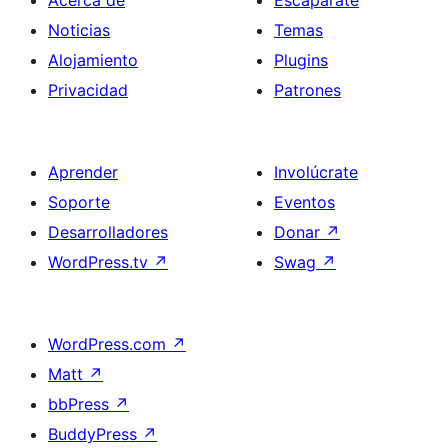
Acerca de
Escaparate
Noticias
Temas
Alojamiento
Plugins
Privacidad
Patrones
Aprender
Involúcrate
Soporte
Eventos
Desarrolladores
Donar
↗
WordPress.tv
↗
Swag
↗
WordPress.com
↗
Matt
↗
bbPress
↗
BuddyPress
↗