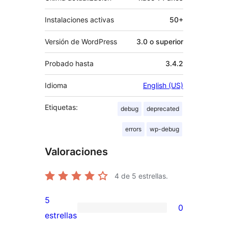
Instalaciones activas
50+
Versión de WordPress
3.0 o superior
Probado hasta
3.4.2
Idioma
English (US)
Etiquetas:
debug
deprecated
errors
wp-debug
Valoraciones
4
de 5 estrellas.
5
0
0
estrellas