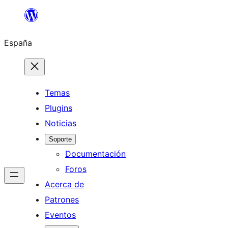
Saltar
al
España
contenido
Temas
Plugins
Noticias
Soporte
Documentación
Foros
Acerca de
Patrones
Eventos