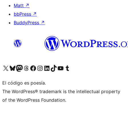
Matt
↗
bbPress
↗
BuddyPress
↗
Visita nuestra cuenta de X (anteriormente Twitter)
Visita nuestra cuenta de Bluesky
Visita nuestra cuenta de Mastodon
Visita nuestra cuenta de Threads
Visita nuestra página de Facebook
Visita nuestra cuenta de Instagram
Visita nuestra cuenta de LinkedIn
Visita nuestra cuenta de TikTok
Visita nuestro canal de YouTube
Visita nuestra cuenta de Tumblr
El código es poesía.
The WordPress® trademark is the intellectual property
of the WordPress Foundation.