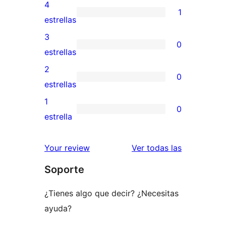
valoraciones
4
1
de
1
estrellas
5
valoración
3
0
estrellas
de
0
estrellas
4
valoraciones
2
0
estrellas
de
0
estrellas
3
valoraciones
1
0
estrellas
de
0
estrella
2
valoraciones
estrellas
de
valoracione
Your review
Ver todas las
1
Soporte
estrellas
¿Tienes algo que decir? ¿Necesitas
ayuda?